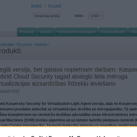
English
Русский
Valūta
USD
Grozā nav preču
Produkti
Veikals
Korporatīvie risinājumi
Apdraudējumi
Atb
venā lapa
/
Par mums
/
Jaunumi
/
rodukti
eglā versija, bet gatava nopietnam darbam: Kaspe
brid Cloud Security tagad atvieglo liela mēroga
rtualizācijas aizsardzības līdzekļu ieviešanu
augusts 2019
nā Kaspersky Security for Virtualization Light Agent versija, daļa no Kaspersky 
ēmumu prasībām attiecībā uz virtualizācijas drošību un mērogojamību. Tā optimi
īnu kompleksiem un vienkāršo drošības pārvaldību visas infrastruktūras mēro
tual Machines (SVM) izvēles algoritmu un uz lomām balstītu piekļuves kontrol
urity Center starpniecību. Jaunajās funkcijās iekļauta uz uzvedības analīzi bal
aušanās novēršana Windows Server guest OS, kā arī saderība ar Kaspersky EDR