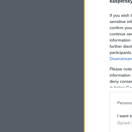
kaspersky.
Aug
fro
If you wish 
aiz
lie
sensitive in
vei
confirm you
continue se
information 
further disc
participants
Downstream 
Please note
information 
deny consent
in below Go
Persona
I want t
Opted 
Dro