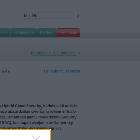
alsts
Lejupielāde
Partneri
Par mums
Parakstīties uz jaunumiem
rsky
Uz jaunumu sarakstu
Hybrid Cloud Security, ir izlaista kā atbilde
zē aizsardzības izvēršanu lieliem virtuālo
gā, izmantojot jaunu, modernizētu Security
i (RBAC), kas tagad pieejama ar Kaspersky
stīta aizsardzība, ekspluatējumu un
 virtualizētās vidēs.