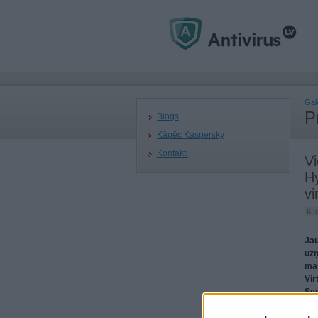
Gal
P
Blogs
Kāpēc Kaspersky
Kontakti
Vi
Hy
vi
6. 
Jau
uzņ
maš
Vir
Sec
iel