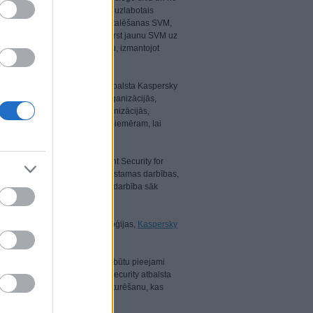
on Light Agent jaunajā versijā uzlabotais
zvēlēties atvieglotā aģenta instalēšanas SVM,
tomātiska. Ja nepieciešams izvērst jaunu SVM uz
 virtuālo mašīnu konfigurēšanu, izmantojot
curity Center un kuru tagad atbalsta Kaspersky
 ir galvenais elements lielās organizācijās,
 plaši pielietota lielās organizācijās,
īgot atbildību lomas ietvaros, piemēram, lai
kcijām, kā Kaspersky Endpoint Security for
j atklāt un atritināt atpakaļ bīstamas darbības,
lo infrastruktūru aizsardzības darbība sāk
ieglā aģenta" funkcijas.
ktēšanas un reaģēšanas tehnoloģijas,
Kaspersky
Virtualization Light Agent.
ijas platformām, lai klientiem būtu pieejami
Tagad Kaspersky Hybrid Cloud Security atbalsta
ts arī ar VMware NSX Tags uzturēšanu, kas