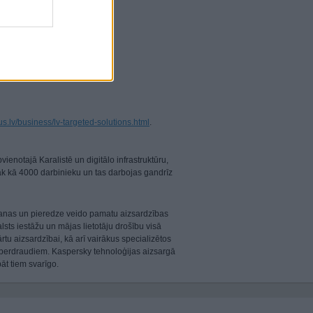
rus.lv/business/lv-targeted-solutions.html
.
ienotajā Karalistē un digitālo infrastruktūru,
airāk kā 4000 darbinieku un tas darbojas gandrīz
šanas un pieredze veido pamatu aizsardzības
sts iestāžu un mājas lietotāju drošību visā
tu aizsardzībai, kā arī vairākus specializētos
iberdraudiem. Kaspersky tehnoloģijas aizsargā
āt tiem svarīgo.