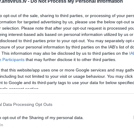
antivirus.lv -
Do Not Process My Personal Information
ošās tīklojuma struktūras un to sarežģītība lielākās organizācijās rada grūtības IT
nte arvien paplašinās, tādēļ drošības komandām jābūt pārliecinātām, ka visi tās sektori
to opt-out of the sale, sharing to third parties, or processing of your per
sargāti — pat, ja to kopējais skaits sniedzas tūkstošos. Atjauninātā Kaspersky Hybr
los uzņēmumos un dod iespēju klientiem nodrošināt aizsardzību līdz pat 100 000 vi
formation for targeted advertising by us, please use the below opt-out s
ktspēju un nezaudējot virtualizēto infrastruktūru pārskatāmību un vadību.
r selection. Please note that after your opt-out request is processed y
eing interest-based ads based on personal information utilized by us or
disclosed to third parties prior to your opt-out. You may separately opt-
losure of your personal information by third parties on the IAB’s list of
. This information may also be disclosed by us to third parties on the
IA
Participants
that may further disclose it to other third parties.
 that this website/app uses one or more Google services and may gath
including but not limited to your visit or usage behaviour. You may click 
 to Google and its third-party tags to use your data for below specifi
ogle consent section.
l Data Processing Opt Outs
o opt-out of the Sharing of my personal data.
In
šības risinājuma ieviešana un mērogošana parasti ir ievērojamus resursus patērējo