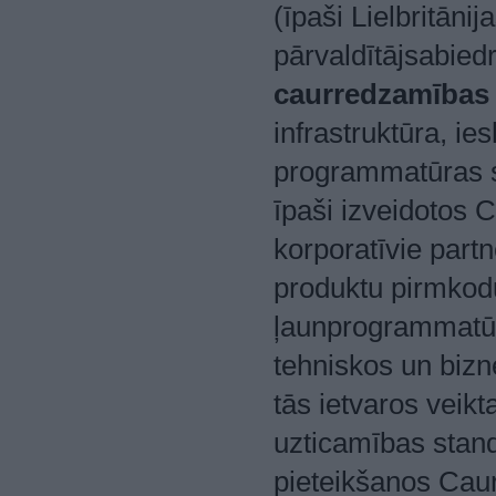
(īpaši Lielbritān
pārvaldītājsabied
caurredzamības i
infrastruktūra, ie
programmatūras sa
īpaši izveidotos 
korporatīvie part
produktu pirmkod
ļaunprogrammatūr
tehniskos un bizn
tās ietvaros veik
uzticamības standa
pieteikšanos Cau