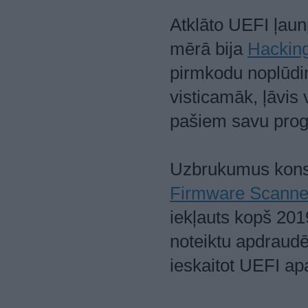
Atklāto UEFI ļau
mērā bija
Hackin
pirmkodu noplūdin
visticamāk, ļāvis 
pašiem savu pro
Uzbrukumus konst
Firmware Scanne
iekļauts kopš 201
noteiktu apdrau
ieskaitot UEFI ap