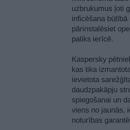
uzbrukumus ļoti 
inficēšana būtībā 
pārinstalēsiet op
paliks ierīcē.
Kaspersky pētnie
kas tika izmantot
ievietota sarežģ
daudzpakāpju stru
spiegošanai un d
viens no jaunās,
noturības garantē