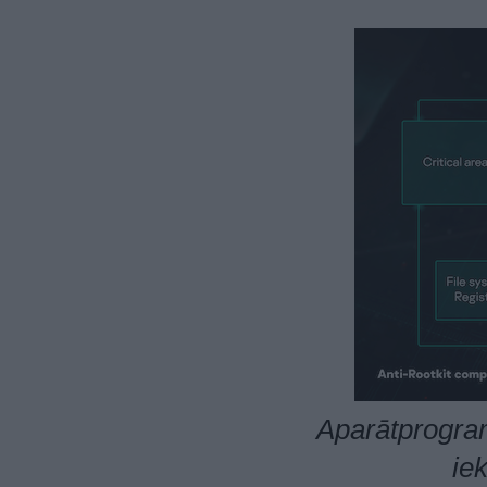
Aparātprogra
ie