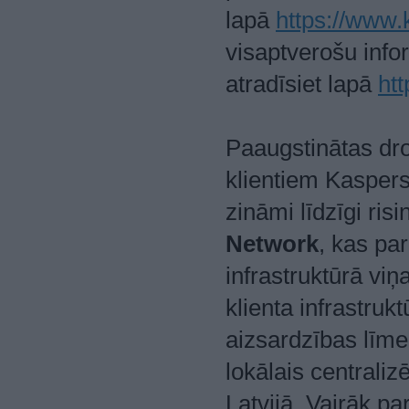
lapā
https://www.
visaptverošu inf
atradīsiet lapā
ht
Paaugstinātas dr
klientiem Kasper
zināmi līdzīgi ris
Network
, kas pa
infrastruktūrā viņ
klienta infrastruk
aizsardzības līme
lokālais centrali
Latvijā. Vairāk pa