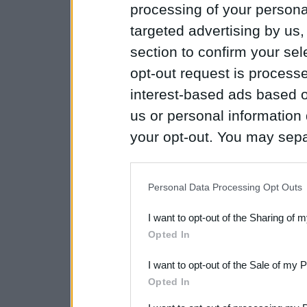
processing of your personal
targeted advertising by us
section to confirm your sel
opt-out request is proces
interest-based ads based o
us or personal information d
your opt-out. You may separ
disclosure of your personal
IAB’s list of downstream pa
Personal Data Processing Opt Outs
also be disclosed by us to 
I want to opt-out of the Sharing of 
Downstream Participants
th
Opted In
third parties.
I want to opt-out of the Sale of my 
Please note that this web
Opted In
services and may gather an