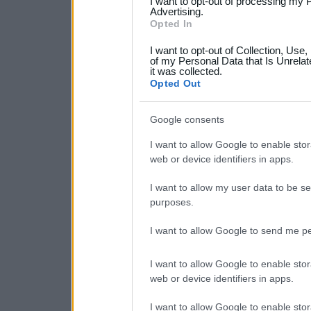
I want to opt-out of processing my 
not limited to your visit o
Advertising.
Opted In
grant or deny consent to Go
I want to opt-out of Collection, Use
your data for below specif
of my Personal Data that Is Unrelat
it was collected.
consent section.
Opted Out
Google consents
I want to allow Google to enable stor
web or device identifiers in apps.
I want to allow my user data to be se
purposes.
I want to allow Google to send me pe
I want to allow Google to enable stor
web or device identifiers in apps.
I want to allow Google to enable stor