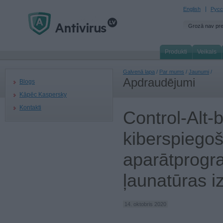
English
Русс
Grozā nav pr
Produkti
Veikals
Galvenā lapa
/
Par mums
/
Jaunumi
/
Apdraudējumi
Blogs
Kāpēc Kaspersky
Kontakti
Control-Alt-
kiberspiego
aparātprog
ļaunatūras 
14. oktobris 2020