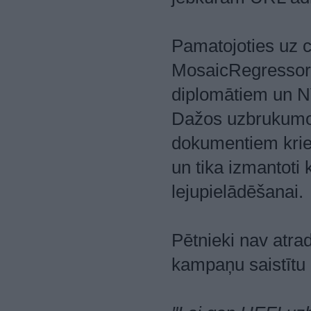
Pamatojoties uz c
MosaicRegressor 
diplomātiem un NV
Dažos uzbrukumos
dokumentiem krievu
un tika izmantot
lejupielādēšanai.
Pētnieki nav atrad
kampaņu saistītu