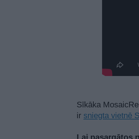
Sīkāka MosaicReg
ir
sniegta vietnē S
Lai pasargātos 