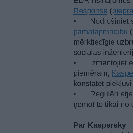
EDR risinājumus
Response
(
piepr
•
Nodrošiniet
pamatapmācību
(
mērķtiecīgie uzbr
sociālās inženier
•
Izmantojiet 
piemēram,
Kasper
konstatēt piekļuv
•
Regulāri atj
ņemot to tikai no
Par Kaspersky