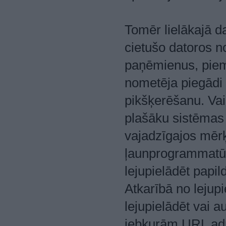
Tomēr lielākajā 
cietušo datoros n
paņēmienus, piem
nometēja piegādi 
pikšķerēšanu. Vai
plašāku sistēmas 
vajadzīgajos mērķd
ļaunprogrammatūra
lejupielādēt papi
Atkarībā no leju
lejupielādēt vai a
jebkurām URL adre