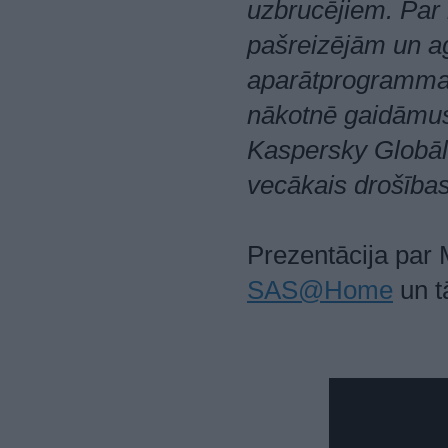
uzbrucējiem. Par 
pašreizējām un a
aparātprogrammat
nākotnē gaidāmu
Kaspersky Globāl
vecākais drošības
Prezentācija par
SAS@Home
un t