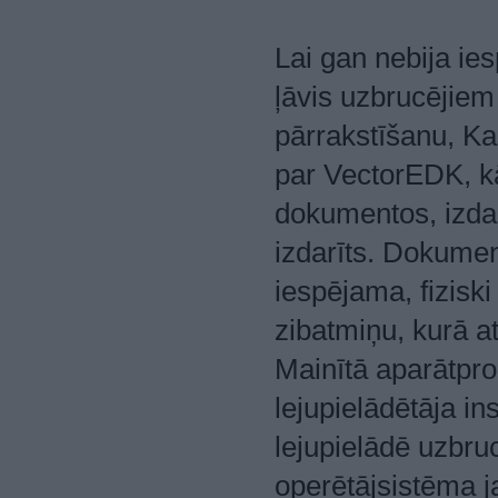
Lai gan nebija ies
ļāvis uzbrucējie
pārrakstīšanu, Ka
par VectorEDK, k
dokumentos, izdar
izdarīts. Dokumen
iespējama, fizisk
zibatmiņu, kurā a
Mainītā aparātpro
lejupielādētāja i
lejupielādē uzbr
operētājsistēma j