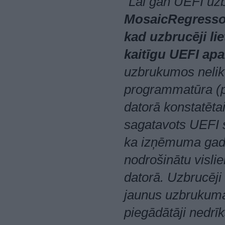
"Lai gan UEFI uz
MosaicRegressor
kad uzbrucēji li
kaitīgu UEFI ap
uzbrukumos nelik
programmatūra (pi
datorā konstatēta
sagatavots UEFI 
ka izņēmuma gadīj
nodrošinātu visli
datorā. Uzbrucēji
jaunus uzbrukuma 
piegādātāji nedrīk