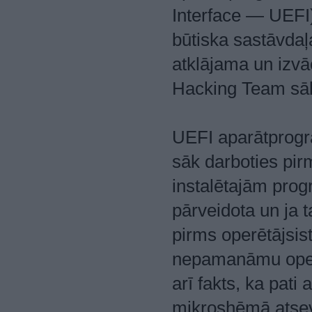
Interface — UEFI)
būtiska sastāvdaļ
atklājama un izvā
Hacking Team sākn
UEFI aparātprogr
sāk darboties pir
instalētajām pro
pārveidota un ja t
pirms operētājsis
nepamanāmu operē
arī fakts, ka pat
mikroshēmā atsevi