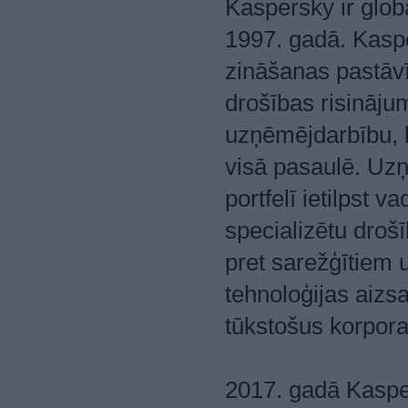
Kaspersky ir glob
1997. gadā. Kasp
zināšanas pastāvī
drošības risināju
uzņēmējdarbību, kr
visā pasaulē. Uz
portfelī ietilpst 
specializētu droš
pret sarežģītiem 
tehnoloģijas aizs
tūkstošus korporat
2017. gadā Kasper