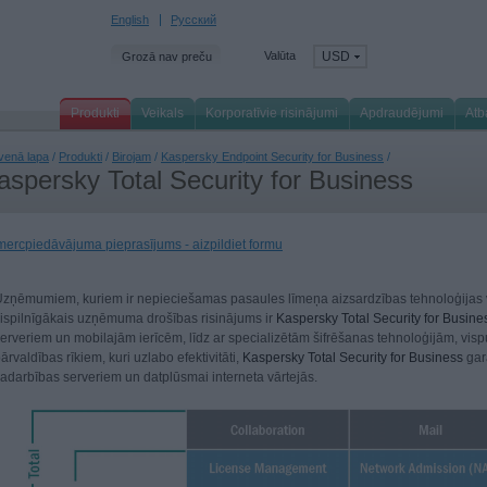
English
Русский
Valūta
USD
Grozā nav preču
Produkti
Veikals
Korporatīvie risinājumi
Apdraudējumi
Atb
venā lapa
/
Produkti
/
Birojam
/
Kaspersky Endpoint Security for Business
/
aspersky Total Security for Business
ercpiedāvājuma pieprasījums - aizpildiet formu
zņēmumiem, kuriem ir nepieciešamas pasaules līmeņa aizsardzības tehnoloģijas v
ispilnīgākais uzņēmuma drošības risinājums ir
Kaspersky Total Security for Busine
erveriem un mobilajām ierīcēm, līdz ar specializētām šifrēšanas tehnoloģijām, vis
ārvaldības rīkiem, kuri uzlabo efektivitāti,
Kaspersky Total Security for Business
gar
adarbības serveriem un datplūsmai interneta vārtejās.