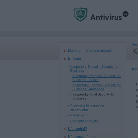
Gal
K
Mājai un nelieliem birojiem
Birojam
Kaspersky Endpoint Security for
Kom
Business
Kaspersky Endpoint Security for
Business - Select
U
Kaspersky Endpoint Security for
Business - Advanced
v
Kaspersky Total Security for
s
Business
p
Atsevišķu tīkla mezglu
s
aizsardzība
Pakalpojumi
Produktu saraksts
Kā nopirkt?
Kā pagarināt licenci