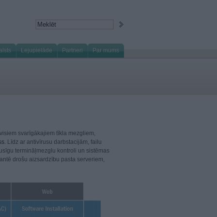
alsts
Lejupielāde
Partneri
Par mums
isiem svarīgākajiem tīkla mezgliem,
ss
. Līdz ar antivīrusu darbstacijām, failu
pusīgu termināļmezglu kontroli un sistēmas
antē drošu aizsardzību pasta serveriem,