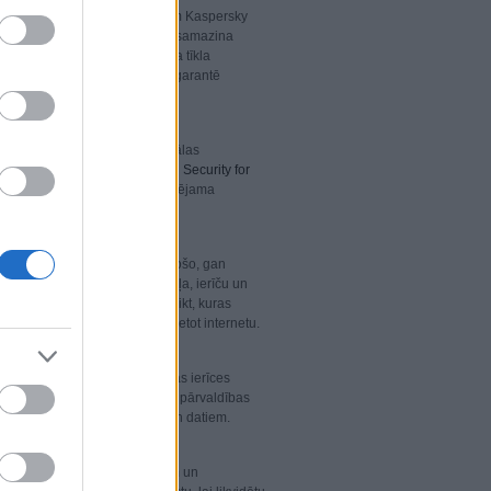
 tīkla pārvaldīšana. Risinājumam Kaspersky
ina jūsu IT komandas darbu un samazina
ātiski sastāda jūsu uzņēmuma tīkla
un labojumu administrēšanu, garantē
di.
ana ir izraisījusi konfidenciālas
ošs uzņēmumam.
Kaspersky Total Security for
s gadījumā ir daudz mazāk iespējama
j efektīvi kontrolēt gan ienākošo, gan
ekiem iespēju pārvaldīt tīmekļa, ierīču un
su IT darbiniekiem viegli noteikt, kuras
ā jūsu darbiniekiem atļauts lietot internetu.
mantot viņu personīgās mobilās ierīces
erīču drošības un mobilo ierīču pārvaldības
kļuve jūsu uzņēmuma sistēmām un datiem.
 pasta serveriem pret vīrusiem un