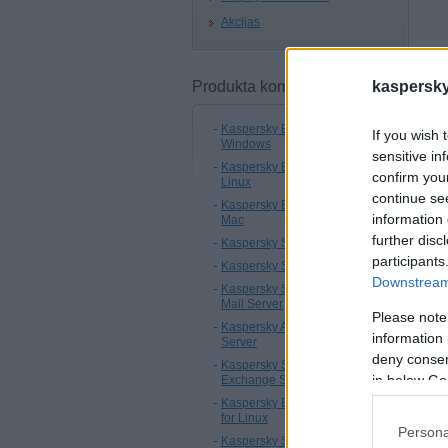
Akcijas
Produkta komponentes:
kaspersky.
Kaspersky Endpoint Security for
If you wish 
Windows
sensitive in
Kaspersky Endpoint Security for
confirm you
Linux
continue se
Kaspersky Endpoint Security for
information 
Mac
further disc
Kaspersky Security for Mobile
participants
Kaspersky Security Center
A
Downstream 
Kaspersky Security for Linux
„
Mail Server
a
Please note
a
Kaspersky Anti-Virus for Proxy
information 
Server
deny consent
F
Kaspersky Security for Microsoft
L
in below Go
Exchange Servers
Kaspersky Endpoint Security 11
i
for Linux
Persona
Kaspersky Security 11 for
U