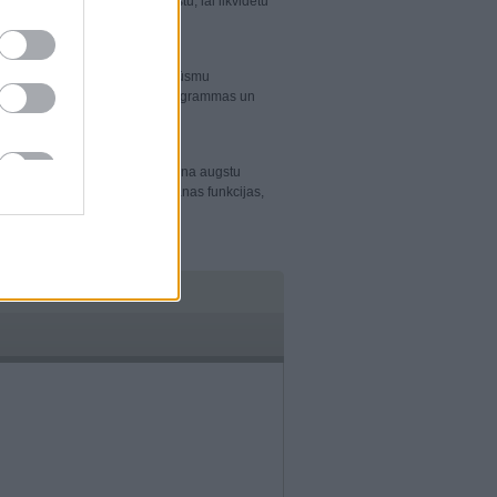
 inteliģenti filtrē surogātpastu, lai likvidētu
 jūsu uzņēmuma tīklā.
ra, kas aizsargā tīmekļa datplūsmu
automātiski likvidē kaitīgās programmas un
īgāk.
formām – šis risinājums nodrošina augstu
mam ir satura un failu filtrēšanas funkcijas,
bāšanu jūsu sistēmās.