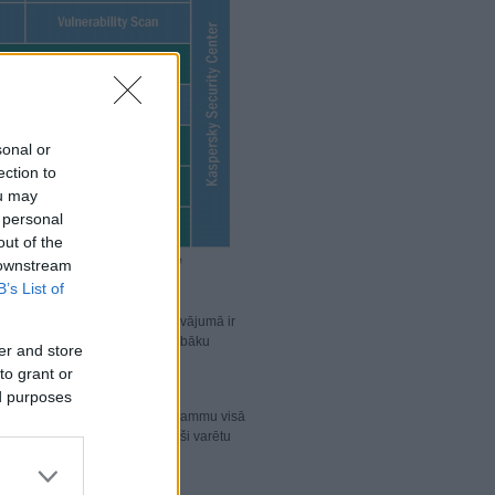
sonal or
ection to
ou may
 personal
out of the
 downstream
B’s List of
ūsu jaunākajā antivīrusu piedāvājumā ir
 garantē jūsu uzņēmumam vēl labāku
er and store
to grant or
ed purposes
is fails var izplatīt kaitīgu programmu visā
erveriem, lai jūsu uzņēmums droši varētu