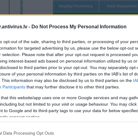
antivirus.lv -
Do Not Process My Personal Information
to opt-out of the sale, sharing to third parties, or processing of your per
formation for targeted advertising by us, please use the below opt-out s
r selection. Please note that after your opt-out request is processed y
eing interest-based ads based on personal information utilized by us or
disclosed to third parties prior to your opt-out. You may separately opt-
losure of your personal information by third parties on the IAB’s list of
. This information may also be disclosed by us to third parties on the
IA
ntivīruss, uz kuru jūsu uzņēmums var paļauties
Participants
that may further disclose it to other third parties.
Kaspersky Lab” ir plaši pazīstams ar savām efektīvajām antivīrusu tehnoloģijām. M
pvienotas signatūru, proaktīvās un mākonī balstītās tehnoloģijas, kas visas kopā
 that this website/app uses one or more Google services and may gath
izsardzību pret zināmiem un jauniem apdraudējumiem.
including but not limited to your visit or usage behaviour. You may click 
 to Google and its third-party tags to use your data for below specifi
ailu serveru drošība
ai gan koplietošanas failu krātuvēm ir daudz priekšrocību, viens tur iekļuvis inficēta
ogle consent section.
uzņēmuma tīklā.
Kaspersky Total Security for Business
sastāvā ir antivīruss failu s
zmantot koplietošanas failu krātuves.
l Data Processing Opt Outs
zlabojiet savu drošību, taupiet laiku un naudu IT administrēšanai