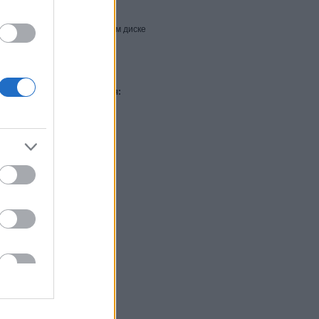
вной памяти
ного пространства на жестком диске
вается Консоль управления:
Аппаратные требования:
астотой 1 ГГц
вной памяти