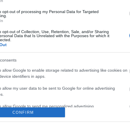
In
2 Гб операти
Microsoft .NET Framework 3.5 SP1
to opt-out of processing my Personal Data for Targeted
2.5 Гб свобод
Microsoft ISA Server 2006 Standard Edition/ Forefront TMG
ing.
Standard Edition Console
In
o opt-out of Collection, Use, Retention, Sale, and/or Sharing
ersonal Data that Is Unrelated with the Purposes for which it
Программные требования к компьютеру, на который устанавли
lected.
Out
Операционные системы:
бая из перечисленных операционных систем:
Процессор с ч
consents
1 Гб операти
Microsoft Windows 7 x64 Professional / Enterprise / Ultimate
Edition
o allow Google to enable storage related to advertising like cookies on
Microsoft Windows 7 Professional / Enterprise / Ultimate
evice identifiers in apps.
Edition
Microsoft Windows Server 2008 x64 Enterprise / Standard
o allow my user data to be sent to Google for online advertising
Edition
s.
Microsoft Windows Server 2008
Microsoft Windows Server 2003 x64 R2 Enterprise / Standard
Edition
to allow Google to send me personalized advertising.
Microsoft Windows Server 2003 x64 Enterprise / Standard
CONFIRM
Edition
o allow Google to enable storage related to analytics like cookies on
Microsoft Windows Server 2003 x64 SP2
evice identifiers in apps.
Microsoft Windows Server 2003 SP2