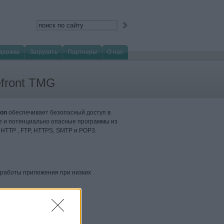
держка
Загрузить
Партнеры
О нас
efront TMG
ion
обеспечивает безопасный доступ в
ые и потенциально опасные программы из
HTTP , FTP, HTTPS, SMTP и POP3.
 работы приложения при низких
soft ISA Server.
 и POP3.