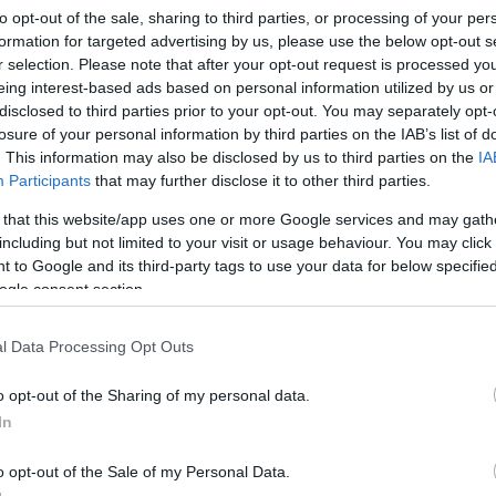
Новшество!
Мониторинг состояния защиты в режиме реального времени
to opt-out of the sale, sharing to third parties, or processing of your per
В приложение встроена информационная панель, которая в режиме реально
formation for targeted advertising by us, please use the below opt-out s
состоянии защиты серверов Microsoft ISA/TMG, в т.ч. данные об обновлениях
r selection. Please note that after your opt-out request is processed y
Новшество!
Сертификат VMware Ready
eing interest-based ads based on personal information utilized by us or
Приложение защищает данные, проходящие через серверы Microsoft ISA/TMG
на виртуальных (гостевых) машинах.
disclosed to third parties prior to your opt-out. You may separately opt-
losure of your personal information by third parties on the IAB’s list of
стемные требования
. This information may also be disclosed by us to third parties on the
IA
Требования к компьютеру, на который устанавливается А
Participants
that may further disclose it to other third parties.
Операционные системы:
 that this website/app uses one or more Google services and may gath
including but not limited to your visit or usage behaviour. You may click 
бая из перечисленных операционных систем:
Минимальные аппа
который устанавл
 to Google and its third-party tags to use your data for below specifi
Для использования Антивируса Касперского с Microsoft
ogle consent section.
ISA Server 2006 Standard Edition:
Для использо
ISA Server 20
Microsoft Windows Server 2003 SP2
Процессор с ч
Microsoft Windows Server 2003 R2
l Data Processing Opt Outs
1 Гб операти
2.5 Гб свобод
o opt-out of the Sharing of my personal data.
Для использования Антивируса Касперского с Forefront
In
TMG Standard Edition:
Microsoft Windows Server x64 2008 SP2
Для использо
TMG Standard 
Microsoft Windows Server x64 2008 R2
o opt-out of the Sale of my Personal Data.
64-битный дв
Microsoft Management Console 3.0