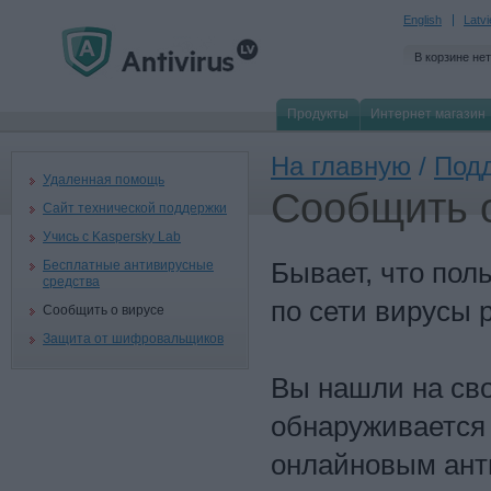
English
Latv
В корзине нет
Продукты
Интернет магазин
На главную
/
Под
Удаленная помощь
Сообщить 
Сайт технической поддержки
Учись с Kaspersky Lab
Бесплатные антивирусные
Бывает, что по
средства
по сети вирусы 
Сообщить о вирусе
Защита от шифровальщиков
Вы нашли на сво
обнаруживается
онлайновым ант