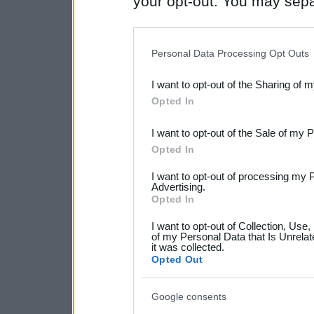
your opt-out. You may separ
disclosure of your personal
IAB’s list of downstream pa
Personal Data Processing Opt Outs
also be disclosed by us to 
I want to opt-out of the Sharing of 
Downstream Participants
th
Opted In
third parties.
I want to opt-out of the Sale of my 
Please note that this web
Opted In
services and may gather an
I want to opt-out of processing my 
not limited to your visit o
Advertising.
Opted In
grant or deny consent to Go
I want to opt-out of Collection, Use
your data for below specif
of my Personal Data that Is Unrelat
it was collected.
consent section.
Opted Out
Google consents