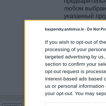
предварительн
любом выбранн
указанный про
оплатить в теч
kaspersky.antivirus.lv -
Do Not Pr
аннулируется.
Пожалуйста, у
If you wish to opt-out of the
правильно. Уб
processing of your personal
адреса электр
targeted advertising by us
может задержа
section to confirm your sel
opt-out request is proces
Заказ передае
interest-based ads based o
получения 100
us or personal information d
your opt-out. You may separ
disclosure of your personal