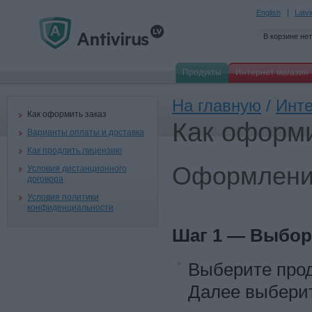
English
Latv
В корзине нет
Продукты
Интернет магазин
На главную
/
Инте
Как оформить заказ
Как оформи
Варианты оплаты и доставка
Как продлить лицензию
Оформлени
Условия дистанционного
договора
Условия политики
конфиденциальности
Шаг 1 — Выбор
Выберите прод
Далее выберит