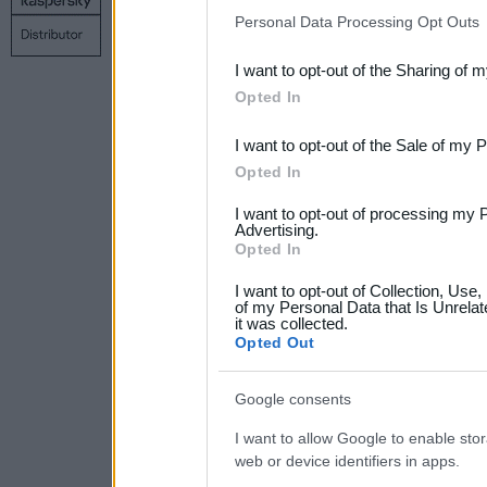
IAB’s list of downstream pa
Copyright © 1998 – 2026 SIA Datoru drošības tehnoloģijas
Personal Data Processing Opt Outs
Связаться с нами
Политика конфиденциальности
Н
also be disclosed by us to 
I want to opt-out of the Sharing of 
Downstream Participants
th
Opted In
third parties.
I want to opt-out of the Sale of my 
Please note that this web
Opted In
services and may gather an
I want to opt-out of processing my 
not limited to your visit o
Advertising.
Opted In
grant or deny consent to Go
I want to opt-out of Collection, Use
your data for below specif
of my Personal Data that Is Unrelat
it was collected.
consent section.
Opted Out
Google consents
I want to allow Google to enable stor
web or device identifiers in apps.