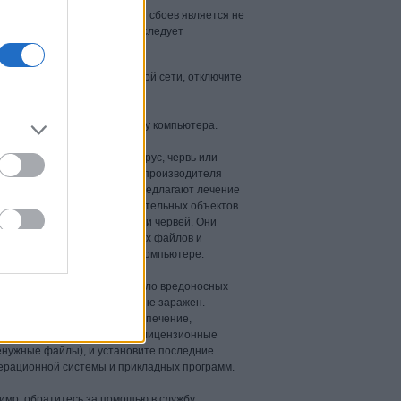
айтесь. Возможно, причиной сбоев является не
блема. В любом случае, вам следует
ьютер подключен к локальной сети, отключите
лную антивирусную проверку компьютера.
тате проверки обнаружен вирус, червь или
грамма, следуйте указаниям производителя
 ПО. Хорошие антивирусы предлагают лечение
ъектов, помещение подозрительных объектов
даление троянских программ и червей. Они
отчет со списком зараженных файлов и
рограмм, обнаруженных на компьютере.
усное решение не обнаружило вредоносных
аш компьютер, скорее всего, не заражен.
граммное и аппаратное обеспечение,
 на компьютере (удалите нелицензионные
енужные файлы), и установите последние
ерационной системы и прикладных программ.
имо, обратитесь за помощью в службу