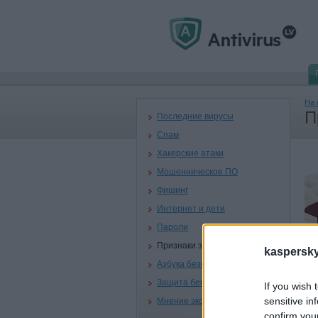
На 
П
Последние вирусы
Спам
Хакерские атаки
Мошенническое ПО
Фишинг
Интернет и дети
Пароли
Признаки заражения
kaspersky.
Азбука безопасности
Защита беспроводных сетей
If you wish 
sensitive in
Мнение эксперта
confirm you