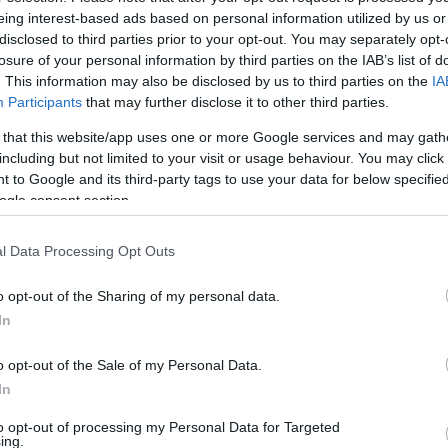
аковы симптомы заражения вредоносной прогр
eing interest-based ads based on personal information utilized by us or
акерской атаки?
disclosed to third parties prior to your opt-out. You may separately opt-
losure of your personal information by third parties on the IAB’s list of
ять, заражен ваш компьютер или нет, не всегда
Ваш компьютер ведет
. This information may also be disclosed by us to third parties on the
IA
ко. Авторы современных вирусов, червей и
На экране появилис
Participants
that may further disclose it to other third parties.
оянских программ прилагают значительные
Вы слышите неожидан
лия, чтобы скрыть присутствие вредоносного
порядке.
 that this website/app uses one or more Google services and may gath
а в системе. Вот почему так важно следовать
Происходит неожидан
етам, приведенном в настоящем руководстве –
Ваш персональный се
including but not limited to your visit or usage behaviour. You may click 
астности, установить на своем компьютере
пытается соединиться с
 to Google and its third-party tags to use your data for below specifi
ивирусное ПО класса Internet Security, загружать
запускали.
ogle consent section.
новления, закрывающие уязвимости
Ваши друзья получаю
ерационной системы и отдельных приложений,
которых вы не посылали
егулярно сохранять резервные копии данных.
Ваш компьютер часто
l Data Processing Opt Outs
медленно.
речислить все характерные признаки заражения
Вы получаете множес
o opt-out of the Sharing of my personal data.
жно, потому что одни и те же симптомы могут
При включении компь
ь вызваны как воздействием вредоносного ПО,
Вы обнаружили пропа
In
к и иными программными или аппаратными
Загорается индикатор
блемами. Вот лишь несколько примеров:
запускали никаких прог
o opt-out of the Sale of my Personal Data.
Ваш браузер ведет с
In
закрыть окно обозреват
то делать, если мой компьютер заражен вирусо
to opt-out of processing my Personal Data for Targeted
рограммой?
ing.