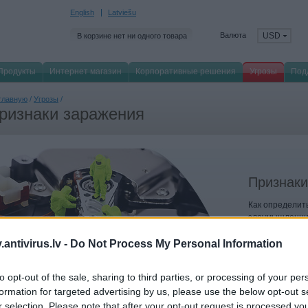
English
Latviešu
Валюта
USD
В корзине нет ни одного товара
Продукты
Интернет магазин
Корпоративные решения
Угрозы
Под
главную
/
Угрозы
/
ризнаки заражения
Признаки
Как определить
злоумышленник
antivirus.lv -
Do Not Process My Personal Information
to opt-out of the sale, sharing to third parties, or processing of your per
formation for targeted advertising by us, please use the below opt-out s
r selection. Please note that after your opt-out request is processed y