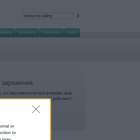
держка
Загрузить
Партнеры
О нас
 заражения
, что ваш компьютер был атакован, ведь
и тщательно скрывают свои действия?
sonal or
ection to
ou may