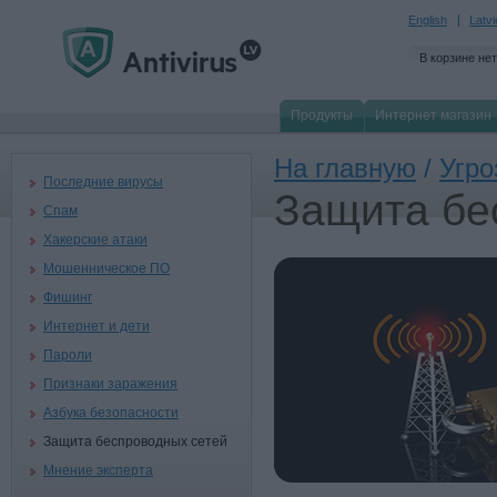
English
Latv
В корзине нет
Продукты
Интернет магазин
На главную
/
Угро
Последние вирусы
Защита бе
Спам
Хакерские атаки
Мошенническое ПО
Фишинг
Интернет и дети
Пароли
Признаки заражения
Азбука безопасности
Защита беспроводных сетей
Мнение эксперта