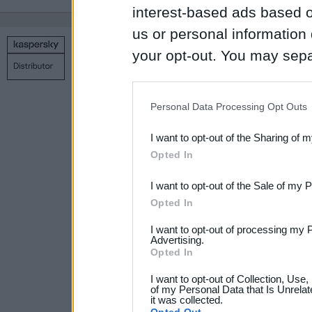
interest-based ads based o
us or personal information d
your opt-out. You may separ
Copyright © 1998 – 2026 SIA Datoru drošības tehnoloģijas
Связаться с нами
Политика конфиденциальности
Н
disclosure of your personal
IAB’s list of downstream pa
Personal Data Processing Opt Outs
also be disclosed by us to 
I want to opt-out of the Sharing of 
Downstream Participants
th
Opted In
third parties.
I want to opt-out of the Sale of my 
Please note that this web
Opted In
services and may gather an
I want to opt-out of processing my 
not limited to your visit o
Advertising.
Opted In
grant or deny consent to Go
I want to opt-out of Collection, Use
your data for below specif
of my Personal Data that Is Unrelat
it was collected.
consent section.
Opted Out