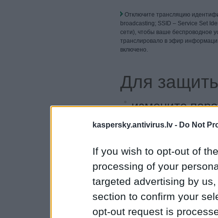
Отключите трансляцию идентифи
broadcasting; SSID – Service Set Id
сети), чтобы ваше беспроводное у
транслировало в эфир информацию
включено.
Для защиты
измените паро
включите WPA
kaspersky.antivirus.lv -
Do Not Pr
отключите SSI
If you wish to opt-out of the
имя беспровод
processing of your personal
следуйте други
targeted advertising by us
вредоносных п
section to confirm your sel
opt-out request is proces