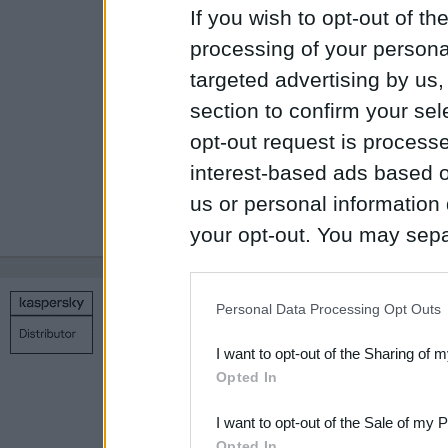
anulēts.
If you wish to opt-out of the
processing of your personal
Lūdzu, pārliecini
targeted advertising by us
Pārliecinieties 
section to confirm your sel
pretējā gadījum
opt-out request is proces
Pasūtījums tiks
interest-based ads based o
priekšapmaksa
us or personal information d
your opt-out. You may separ
disclosure of your personal
IAB’s list of downstream pa
Personal Data Processing Opt Outs
Copyright © 1998 – 2026 SIA Datoru drošības tehnoloģijas
also be disclosed by us to 
Kontakti
Privātuma politika
Uz sākumu
I want to opt-out of the Sharing of 
Downstream Participants
th
Opted In
third parties.
I want to opt-out of the Sale of my 
Please note that this web
Opted In