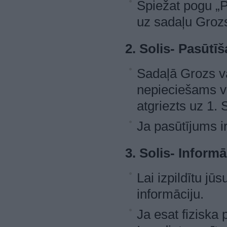
Spiežat pogu „P
uz sadaļu Groz
2. Solis- Pasūtī
Sadaļā Grozs va
nepieciešams vei
atgriezts uz 1. S
Ja pasūtījums ir
3. Solis- Informā
Lai izpildītu jū
informāciju.
Ja esat fiziska 