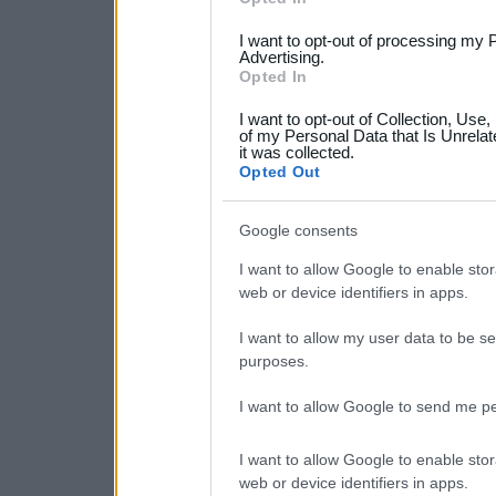
services and may gather an
I want to opt-out of processing my 
not limited to your visit o
Advertising.
Opted In
grant or deny consent to Go
I want to opt-out of Collection, Use
your data for below specif
of my Personal Data that Is Unrelat
it was collected.
consent section.
Opted Out
Google consents
I want to allow Google to enable stor
web or device identifiers in apps.
I want to allow my user data to be se
purposes.
I want to allow Google to send me pe
I want to allow Google to enable stor
web or device identifiers in apps.