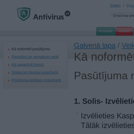
English
Русс
Grozā nav pr
Produkti
Veikals
Galvenā lapa
/
Vei
Kā noformēt pasūtījumu
Kā noformē
Piegādes un apmaksas veidi
Kā pagarināt licenci
Pasūtījuma 
Distances līguma nosacījumi
Privātuma politikas nosacījumi
1. Solis- Izvēli
Izvēlieties Kasp
Tālāk izvēlieti