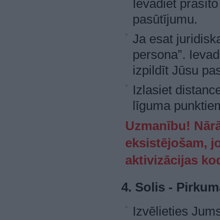
Ievadiet prasīto
pasūtījumu.
Ja esat juridisk
persona”. Ievadi
izpildīt Jūsu pa
Izlasiet distanc
līguma punktiem,
Uzmanību! Nārād
eksistējošam, jo
aktivizācijas ko
4. Solis - Pirk
Izvēlieties Jum