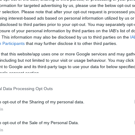
ого устройства к другому, а процесс восстановления файлов может затянутьс
formation for targeted advertising by us, please use the below opt-out s
о, некоторые данные и вовсе невозможно восстановить, а злоумышленники ч
r selection. Please note that after your opt-out request is processed y
формацию.
eing interest-based ads based on personal information utilized by us or
disclosed to third parties prior to your opt-out. You may separately opt-
оде исследования лаборатория AV-TEST изучила, как 11 защитных решений р
losure of your personal information by third parties on the IAB’s list of
атаки распространённых шифровальщиков на файлы, хранящиеся в локальн
. This information may also be disclosed by us to third parties on the
IA
атаки распространённых шифровальщиков на файлы, хранящиеся в удалённ
Participants
that may further disclose it to other third parties.
атаки созданных сложных шифровальщиков на файлы, хранящиеся в локаль
 that this website/app uses one or more Google services and may gath
качестве критерия оценки эффективности защиты применялись следующие тр
including but not limited to your visit or usage behaviour. You may click 
етектировать активность зловреда и его файлы, заблокировать их, откатить
 to Google and its third-party tags to use your data for below specifi
ранить угрозу из защищённой системы. В тесте использовались образцы 21 р
ogle consent section.
ле REvil, Ryuk, Conti, Lockbit, pysa, Ragnarlocker, Ransomexx. При этом в 
кальные техники шифрования, которые хотя и известны технически, но либо 
астоящее время в атаках.
l Data Processing Opt Outs
ение Kaspersky Endpoint Security Cloud заблокировало 100% атак во всех тр
ин из файлов и удалив все вредоносные объекты из защищаемой системы. Пр
o opt-out of the Sharing of my personal data.
ю ценность для бизнеса. Он способен обеспечивать безопасность корпоратив
In
орые непосредственно идёт атака, так и в скомпрометированных папках для 
o opt-out of the Sale of my Personal Data.
In