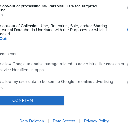
to opt-out of processing my Personal Data for Targeted
ing.
In
o opt-out of Collection, Use, Retention, Sale, and/or Sharing
ersonal Data that Is Unrelated with the Purposes for which it
lected.
Out
consents
o allow Google to enable storage related to advertising like cookies on
evice identifiers in apps.
o allow my user data to be sent to Google for online advertising
ффективность отражения атак программ-вымогателей решениями различн
s.
доля обнаруженных и полностью заблокированных атак, жёлтым — доля о
некоторых пользователей не были защи
to allow Google to send me personalized advertising.
CONFIRM
омпания Kaspersky продемонстрировала высокий уровень защиты от атак пр
o allow Google to enable storage related to analytics like cookies on
ревзошла конкурентов. Даже зловреды Revil, Ryuk и Conti не смогли достичь 
evice identifiers in apps.
спечивало решение Kaspersky», — рассказывает Андреас Маркс, глава AV-TE
Data Deletion
Data Access
Privacy Policy