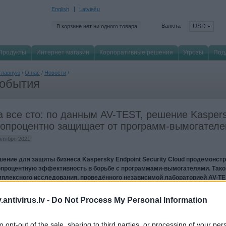
English
Latviešu
Валюта
USD
В корзине нет ни одного товара
Продукты
Интернет магазин
Корпоративные решения
Угрозы
Под
главную
/
О нас
/
Новости
/
обытия
а все сто: по данным AV-TEST, решение Kasper
топроцентно защищает от программ-вымогателе
октября 2021
шение для защиты бизнеса Kaspersky Endpoint Security Cloud продемонст
опроцентную эффективность в борьбе с программами-вымогателями. Так
мплексного исследования, проведённого независимой лабораторией AV-TE
следования продукт защитил все файлы, ни одно из десяти конкурирующи
гло повторить этот результат.
antivirus.lv -
Do Not Process My Personal Information
ько во втором квартале 2021 года эксперты Kaspersky обнаружили 3905 нов
грамм-вымогателей. Попадая в систему, такие зловреды очень быстро распр
to opt-out of the sale, sharing to third parties, or processing of your per