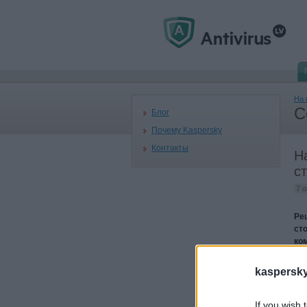
На 
С
Блог
Почему Kaspersky
Контакты
Н
с
7 
Ре
ст
ко
ис
смо
kaspersky.
Тол
про
If you wish 