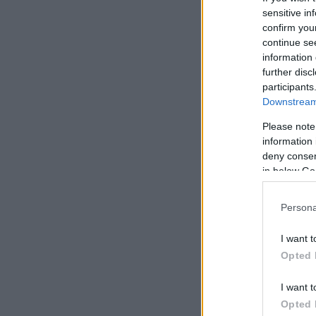
одн
sensitive in
тог
confirm you
ин
continue se
information 
В х
further disc
participants
Downstream 
Please note
В 
information 
зад
deny consent
уст
in below Go
чис
уни
в н
Persona
Реш
од
I want t
сво
Opted 
кот
I want t
Opted 