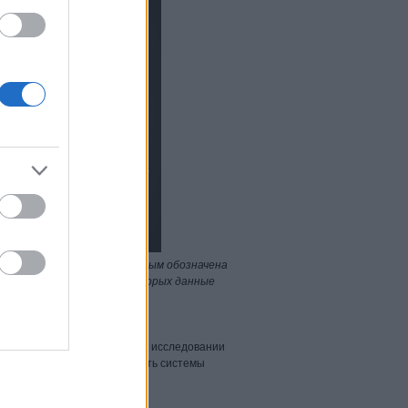
ых производителей. Зелёным обозначена
бнаруженных атак, при которых данные
щены.
ограмм-вымогателей в нашем исследовании
своей цели, когда безопасность системы
ST.