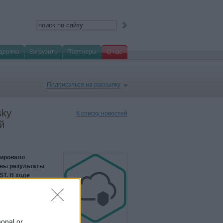
держка
Загрузить
Партнеры
О нас
Подписаться на рассылку
sky
К списку новостей
й
рировало
овы результаты
ST. В ходе
х решений не
ых модификаций
остраняются от
sonal or