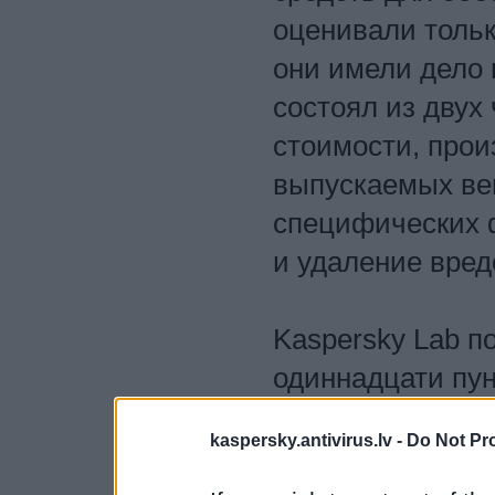
оценивали тольк
они имели дело 
состоял из двух
стоимости, прои
выпускаемых ве
специфических ф
и удаление вред
Kaspersky Lab п
одиннадцати пу
функциями проду
kaspersky.antivirus.lv -
Do Not Pr
поддержки плат
точность обнару