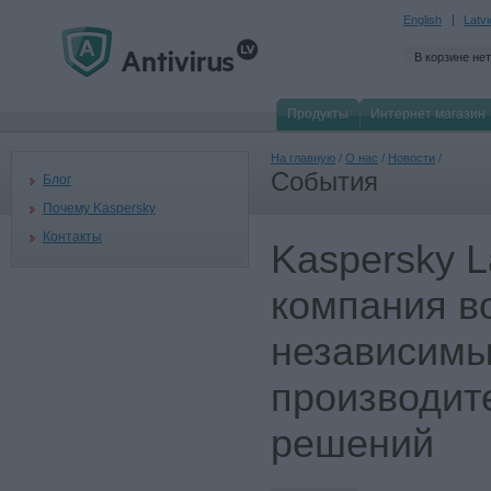
English
Latv
В корзине нет
Продукты
Интернет магазин
На главную
/
О нас
/
Новости
/
События
Блог
Почему Kaspersky
Контакты
Kaspersky L
компания в
независимы
производит
решений