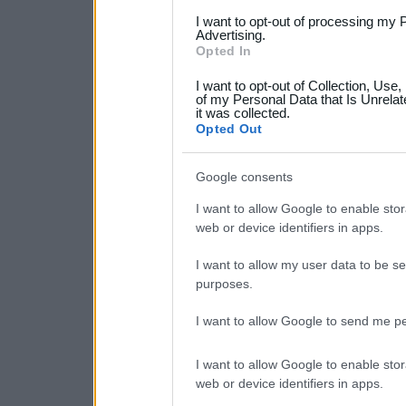
services and may gather an
I want to opt-out of processing my 
not limited to your visit o
Advertising.
Opted In
grant or deny consent to Go
I want to opt-out of Collection, Use
your data for below specif
of my Personal Data that Is Unrelat
it was collected.
consent section.
Opted Out
Google consents
I want to allow Google to enable stor
web or device identifiers in apps.
I want to allow my user data to be se
purposes.
I want to allow Google to send me pe
I want to allow Google to enable stor
web or device identifiers in apps.