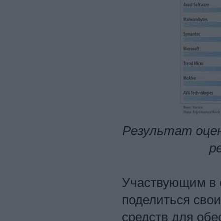
Результат оцен
р
Участвующим в 
поделиться сво
средств для обе