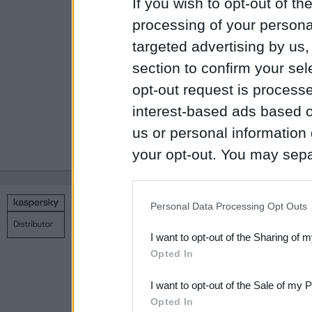
If you wish to opt-out of the
использованием 
processing of your personal
targeted advertising by us
выявлять вредон
section to confirm your sel
запуска.
opt-out request is proces
interest-based ads based o
Подробнее озна
us or personal information d
NetworkComputi
your opt-out. You may separ
disclosure of your personal
IAB’s list of downstream pa
Personal Data Processing Opt Outs
Copyright © 1998 – 2026 SIA Datoru drošības tehnoloģijas
also be disclosed by us to 
Связаться с нами
Политика конфиденциальности
Н
I want to opt-out of the Sharing of 
Downstream Participants
th
Opted In
third parties.
I want to opt-out of the Sale of my 
Please note that this web
Opted In