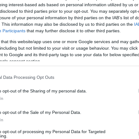
eing interest-based ads based on personal information utilized by us or
ьги напрямую из банков, а не у пользователей.
disclosed to third parties prior to your opt-out. You may separately opt-
тельность киберпреступников из банды Carbanak затронула около 100 банко
losure of your personal information by third parties on the IAB’s list of
анизаций из почти 30 стран, в частности из США, России, Германии, Китая, У
. This information may also be disclosed by us to third parties on the
IA
нции, Испании, Норвегии, Индии, Великобритании, Польши, Пакистана, Непа
Participants
that may further disclose it to other third parties.
ейцарии, Бразилии, Болгарии и Австралии.
 that this website/app uses one or more Google services and may gath
 выяснили эксперты, наиболее крупные суммы денег похищались в процессе в
including but not limited to your visit or usage behaviour. You may click 
ой рейд киберпреступники крали до 10 миллионов долларов. В среднем огра
 to Google and its third-party tags to use your data for below specifi
пьютера в корпоративной сети до кражи денег и сворачивания активностей —
ogle consent section.
сяцев.
еступная схема начиналась с проникновения в компьютер одного из сотрудн
иемов. После заражения машины вредоносным ПО злоумышленники получали д
l Data Processing Opt Outs
мпьютеры администраторов систем денежных транзакций и разворачивали ви
азом, банда Carbanak знала каждую деталь в работе персонала банка и мог
рудников при переводе денег на мошеннические счета.
o opt-out of the Sharing of my personal data.
In
и ограбления банков отличаются от остальных тем, что киберпреступники п
не зависеть от используемого в банке ПО, даже если оно было уникальным.
ковские сервисы. Они просто проникали в корпоративную сеть и учились, ка
o opt-out of the Sale of my Personal Data.
йствия под легитимные. Это действительно профессиональное ограбление», 
In
ивирусный эксперт Kaspersky Lab.
to opt-out of processing my Personal Data for Targeted
ти атаки служат очередным подтверждением того, что злоумышленники неиз
ing.