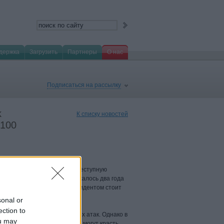
держка
Загрузить
Партнеры
О нас
Подписаться на рассылку
k
К списку новостей
 100
ли беспрецедентную киберпреступную
. Киберограбление продолжалось два года
ют, что за этим громким инцидентом стоит
йских стран, а также Китая.
sonal or
ection to
ы, характерные для целевых атак. Однако в
ou may
п: теперь киберпреступники могут красть