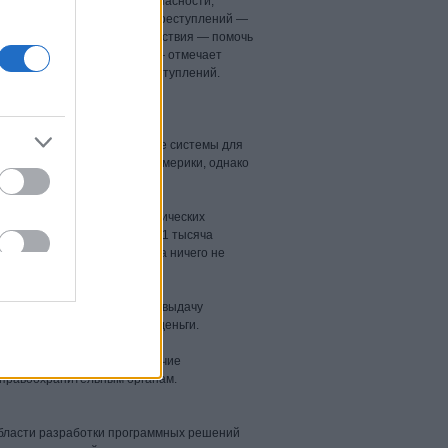
вать себя в абсолютной безопасности,
х тенденций в сфере киберпреступлений —
Lab, и цель этого взаимодействия — помочь
оянно меняющихся угроз», — отмечает
я расследованием киберпреступлений.
нлайн-банкинг или платежные системы для
 открыты в банках Китая и Америки, однако
в банках других стран.
 учета и при помощи мошеннических
ли, что на счете хранилась 1 тысяча
 тысяч себе. Владелец счета ничего не
ыла на месте.
 и активировали команды на выдачу
 из членов банды и забирал деньги.
нировать свои сети на наличие
к правоохранительным органам.
области разработки программных решений