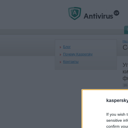
На 
С
Блог
Почему Kaspersky
Контакты
У
к
ф
16
В 
kaspersky.
оп
и з
меж
If you wish 
sensitive in
Кри
confirm you
отл