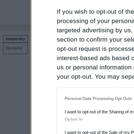
клиентов, помога
If you wish to opt-out of the
Дополнительна
processing of your personal
targeted advertising by us
section to confirm your sel
Copyright © 1998 – 2026 SIA Datoru drošības tehnoloģijas
opt-out request is proces
Связаться с нами
Политика конфиденциальности
Н
interest-based ads based o
us or personal information d
your opt-out. You may separ
disclosure of your personal
IAB’s list of downstream pa
Personal Data Processing Opt Outs
also be disclosed by us to 
I want to opt-out of the Sharing of 
Downstream Participants
th
Opted In
third parties.
I want to opt-out of the Sale of my 