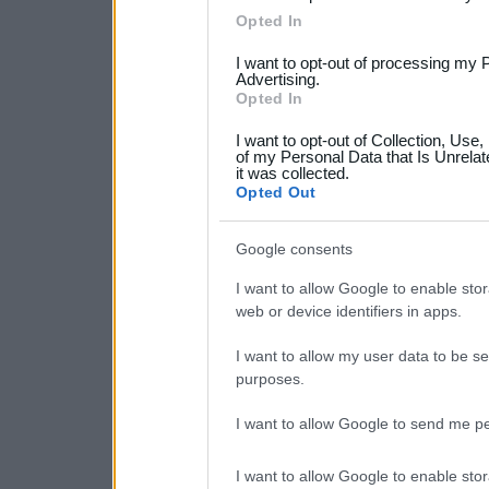
Please note that this web
Opted In
services and may gather an
I want to opt-out of processing my 
not limited to your visit o
Advertising.
Opted In
grant or deny consent to Go
I want to opt-out of Collection, Use
your data for below specif
of my Personal Data that Is Unrelat
it was collected.
consent section.
Opted Out
Google consents
I want to allow Google to enable stor
web or device identifiers in apps.
I want to allow my user data to be se
purposes.
I want to allow Google to send me pe
I want to allow Google to enable stor