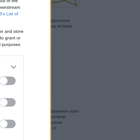
out of the
 downstream
B’s List of
 поставщиков и выявляло вредоносные
ижками и решениями песочниц, которые
er and store
ник опроса,
специалист по
to grant or
ed purposes
 совершенствуя функции обнаружения угроз
 поведение программ, автоматически
рые пытаются имитировать обычное
о, усовершенствована защита от