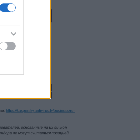
лке:
https://kaspersky.antivirus.lv/business/ru-
ьзователей, основанные на их личном
ендора не могут считаться позицией