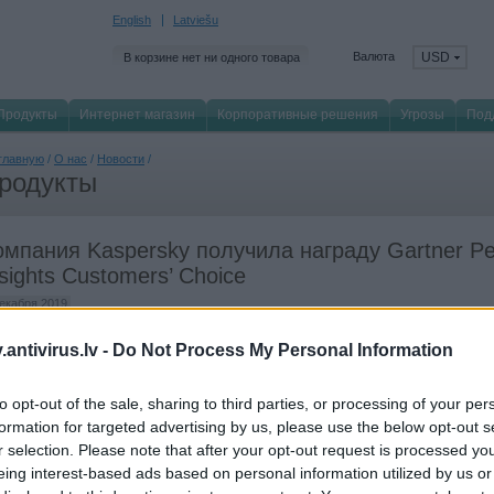
English
Latviešu
Валюта
USD
В корзине нет ни одного товара
Продукты
Интернет магазин
Корпоративные решения
Угрозы
Под
главную
/
О нас
/
Новости
/
родукты
омпания Kaspersky получила награду Gartner Pe
sights Customers’ Choice
декабря 2019
ение Kaspersky Endpoint Security for Business третий год подряд побеждает в
antivirus.lv -
Do Not Process My Personal Information
тинге Gartner Peer Insights Customers’ Choice в категории «Решения для защ
ечных устройств». В 2019 году оно набрало 4,6 балла из 5 возможных на осн
to opt-out of the sale, sharing to third parties, or processing of your per
47 отзывов, оставленных реальными пользователями.
formation for targeted advertising by us, please use the below opt-out s
tner Peer Insights
— это нейтральная платформа, на которой клиенты могут
r selection. Please note that after your opt-out request is processed y
доставить позитивный или негативный отзыв о продуктах, которые они испо
eing interest-based ads based on personal information utilized by us or
многих рынках, а также внести оценки в рейтинг. Рейтинг Gartner Peer Insights