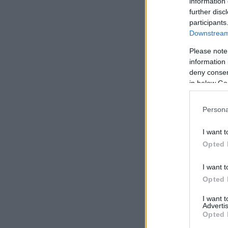
information 
Cus
further disc
пол
participants
Downstream 
«Р
фа
Please note
оце
киб
information 
deny consent
in below Go
Persona
I want t
Opted 
I want t
Opted 
Ka
и у
I want 
де
Advertis
пов
Opted 
кри