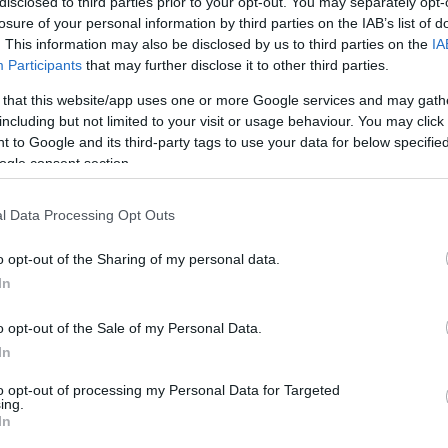
disclosed to third parties prior to your opt-out. You may separately opt-
tomer’s Choice составляется на основе баллов, полученных вендорами от
losure of your personal information by third parties on the IAB’s list of
ьзователей, при этом учитывается как качество, так и количество отзывов.
. This information may also be disclosed by us to third parties on the
IA
Participants
that may further disclose it to other third parties.
ешение систематически превосходило наши существующие решения крупных
йлы, которые были классифицированы как чистые многими антивирусными дв
 that this website/app uses one or more Google services and may gath
нивали файлы до их поступления в конечное устройство», — отмечает участ
ербезопасности из сферы услуг
.
including but not limited to your visit or usage behaviour. You may click 
 to Google and its third-party tags to use your data for below specifi
ogle consent section.
l Data Processing Opt Outs
o opt-out of the Sharing of my personal data.
In
o opt-out of the Sale of my Personal Data.
In
spersky продолжает улучшать своё решение для защиты конечных устройств,
правления системой безопасности. Продукт умеет распознавать аномальное
to opt-out of processing my Personal Data for Targeted
тектировать и блокировать трудно выявляемые и бесфайловые угрозы, кото
ing.
едение системы, как, например, исполнение скриптов PowerShell. Кроме тог
In
птомайнеров и сетевых угроз.