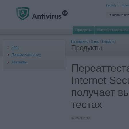
English
Latv
В корзине нет
Продукты
Интернет магазин
На главную
/
О нас
/
Новости
/
Продукты
Блог
Почему Kaspersky
Контакты
Переаттест
Internet Sec
получает в
тестах
4 июня 2013