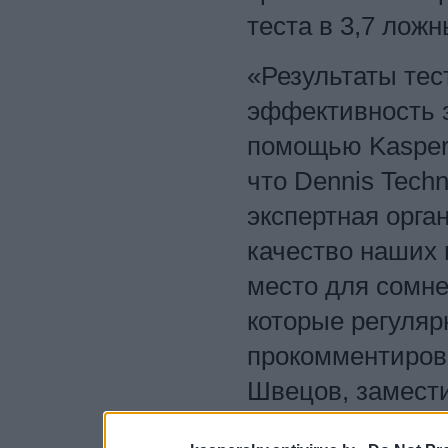
теста в 3,7 лож
«Результаты тес
эффективность 
помощью Kaspers
что Dennis Tech
экспертная орга
качество наших 
место для сомне
которые регуляр
прокомментиров
Швецов, замести
разработке Kasp