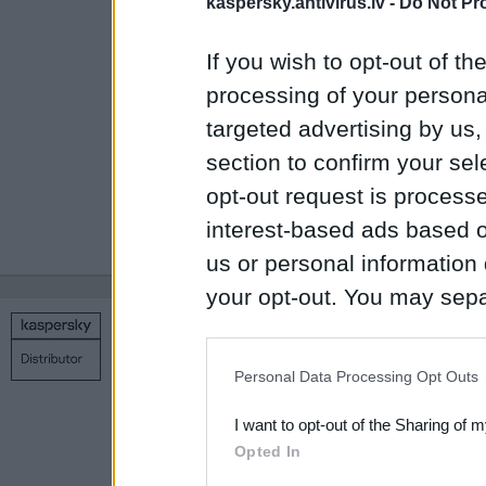
kaspersky.antivirus.lv -
Do Not Pr
В свою очередь,
If you wish to opt-out of the
высокую оценку р
processing of your personal
Например, в окт
targeted advertising by us
присуждала пре
section to confirm your sel
Internet Securit
opt-out request is proces
своем классе.
interest-based ads based o
us or personal information d
your opt-out. You may separ
disclosure of your personal
Copyright © 1998 – 2026 SIA Datoru drošības tehnoloģijas
IAB’s list of downstream pa
Связаться с нами
Политика конфиденциальности
Н
Personal Data Processing Opt Outs
also be disclosed by us to 
I want to opt-out of the Sharing of 
Downstream Participants
th
Opted In
third parties.