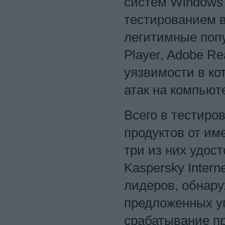
систем Windows 
тестированием в
легитимные попу
Player, Adobe Re
уязвимости в ко
атак на компьют
Всего в тестиро
продуктов от им
три из них удо
Kaspersky Intern
лидеров, обнару
предложенных уг
срабатывание п