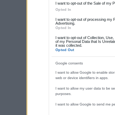
I want to opt-out of the Sale of my 
Please note that this web
Opted In
services and may gather an
I want to opt-out of processing my 
not limited to your visit o
Advertising.
Opted In
grant or deny consent to Go
I want to opt-out of Collection, Use
your data for below specif
of my Personal Data that Is Unrelat
it was collected.
consent section.
Opted Out
Google consents
I want to allow Google to enable stor
web or device identifiers in apps.
I want to allow my user data to be se
purposes.
I want to allow Google to send me pe