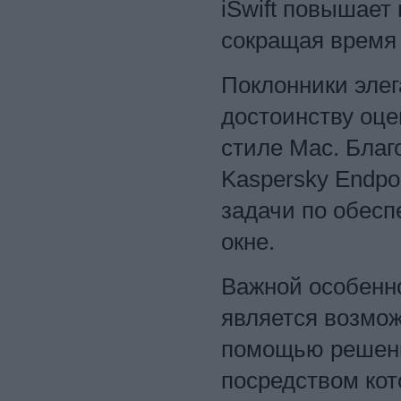
iSwift повышает
сокращая время
Поклонники элег
достоинству оце
стиле Mac. Благо
Kaspersky Endpoi
задачи по обесп
окне.
Важной особенно
является возмож
помощью решения
посредством ко