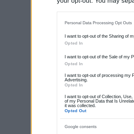
your opt-out. You may separ
disclosure of your personal
IAB’s list of downstream pa
Personal Data Processing Opt Outs
also be disclosed by us to 
I want to opt-out of the Sharing of 
Downstream Participants
th
Opted In
third parties.
I want to opt-out of the Sale of my 
Please note that this web
Opted In
services and may gather an
I want to opt-out of processing my 
not limited to your visit o
Advertising.
Opted In
grant or deny consent to Go
I want to opt-out of Collection, Use
your data for below specif
of my Personal Data that Is Unrelat
it was collected.
consent section.
Opted Out
Google consents