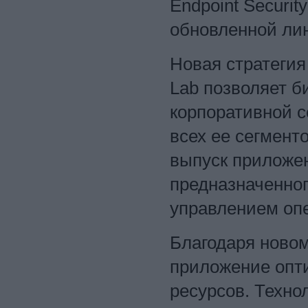
Endpoint Securit
обновленной лин
Новая стратеги
Lab позволяет б
корпоративной с
всех ее сегменто
выпуск приложени
предназначенног
управлением оп
Благодаря новом
приложение опт
ресурсов. Техно