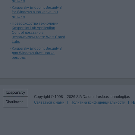
лучшим
Kaspersky Endpoint Security 8
for Windows вновь признан
лучшим
Превосходство технологии
Kaspersky Lab Application
Control доказано в
независимом тесте West Coast
Labs
Kaspersky Endpoint Security 8
для Windows бьет новые
рекорды
Copyright © 1998 – 2026 SIA Datoru drošības tehnoloģijas
Связаться с нами
Политика конфиденциальности
Н