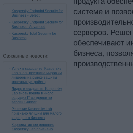
продукта обеспе
системе и позво
Kaspersky Endpoint Security for
Business - Select
производительн
Kaspersky Endpoint Security for
Business - Advanced
серверов. Решен
Kaspersky Total Security for
Business
обеспечивают и
бизнеса, позвол
Связанные новости:
производственны
Успех в квадранте: Kaspersky
Lab вновь признана мировым
лидером на рынке защиты
конечных устройств
Лидер в квадранте: Kaspersky
Lab вновь вошла в число
ведущих IT-вендоров по
версии Gartner
Решение Kaspersky Lab
признано лучшим для малого
и среднего бизнеса
Корпоративное решение
Kaspersky Lab признано