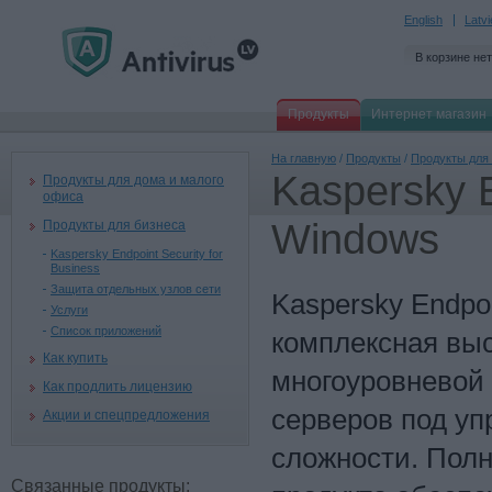
English
Latv
В корзине нет
Продукты
Интернет магазин
На главную
/
Продукты
/
Продукты для
Kaspersky E
Продукты для дома и малого
офиса
Windows
Продукты для бизнеса
Kaspersky Endpoint Security for
Business
Защита отдельных узлов сети
Kaspersky Endpoi
Услуги
Список приложений
комплексная вы
Как купить
многоуровневой
Как продлить лицензию
серверов под уп
Акции и спецпредложения
сложности. Полн
Связанные продукты: