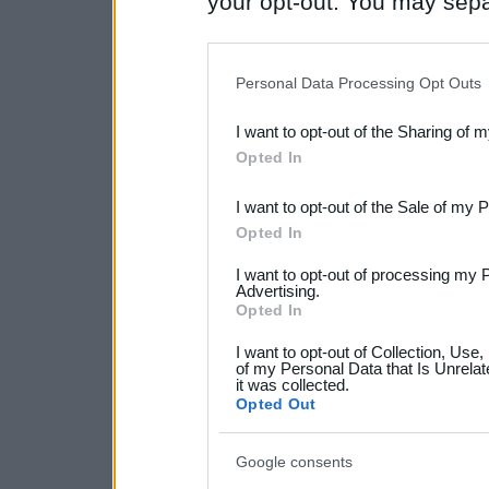
your opt-out. You may separ
disclosure of your personal
IAB’s list of downstream pa
Personal Data Processing Opt Outs
also be disclosed by us to 
I want to opt-out of the Sharing of 
Downstream Participants
th
Opted In
third parties.
I want to opt-out of the Sale of my 
Please note that this web
Opted In
services and may gather an
I want to opt-out of processing my 
not limited to your visit o
Advertising.
Opted In
grant or deny consent to Go
I want to opt-out of Collection, Use
your data for below specif
of my Personal Data that Is Unrelat
it was collected.
consent section.
Opted Out
Google consents