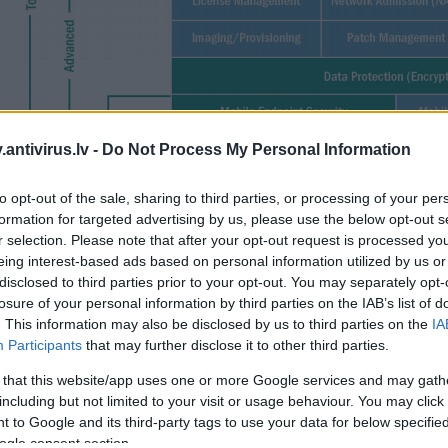
antivirus.lv -
Do Not Process My Personal Information
to opt-out of the sale, sharing to third parties, or processing of your per
formation for targeted advertising by us, please use the below opt-out s
r selection. Please note that after your opt-out request is processed y
eing interest-based ads based on personal information utilized by us or
disclosed to third parties prior to your opt-out. You may separately opt-
Надежная защита вашего бизнеса от вредоносных программ
losure of your personal information by third parties on the IAB’s list of
Технологии «Лаборатории Касперского» для защиты от вредоносных программ
. This information may also be disclosed by us to third parties on the
IA
Сочетание новейших технологий защиты от вредоносных программ – сигнатур
Participants
that may further disclose it to other third parties.
создать эффективную многоуровневую систему обеспечения безопасности.
Защита файловых серверов
 that this website/app uses one or more Google services and may gath
Совместный доступ к данным дает много преимуществ. Но при наличии хотя б
including but not limited to your visit or usage behaviour. You may click 
вредоносная программа может распространиться по всей корпоративной сети. Ka
 to Google and its third-party tags to use your data for below specifi
включает в себя средства защиты файловых серверов от вредоносного прогр
ogle consent section.