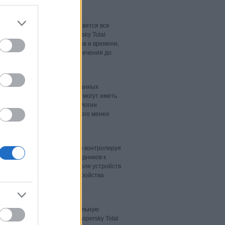
ба для безопасности.
структуры предприятий становятся все
ения безопасности. Kaspersky Total
ые экономят затраты ресурсов и времени,
атного и программного обеспечения до
ия систем.
тва или съемного носителя данных
утации в подобных случаях могут иметь
iness включены мощные технологии
информации становится намного менее
ления
уровень защиты, эффективно контролируя
лу управлять доступом сотрудников к
й Контроля программ, Контроля устройств
запускать в сети, какие устройства
раве использовать интернет.
огут представлять дополнительную
авления ими в продукте Kaspersky Total