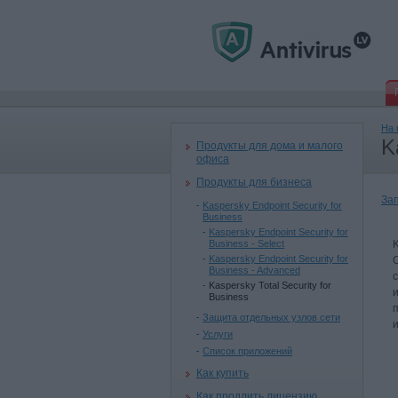
На 
K
Продукты для дома и малого
офиса
Продукты для бизнеса
За
Kaspersky Endpoint Security for
Business
Kaspersky Endpoint Security for
Business - Select
Kaspersky Endpoint Security for
Business - Advanced
Kaspersky Total Security for
Business
Защита отдельных узлов сети
Услуги
Список приложений
Как купить
Как продлить лицензию