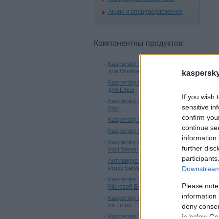
Акции и спецпредложения
Компонентны продуктов:
Kaspersky Endpoint Security
для Windows
kaspersky.
Kaspersky Endpoint Security
для Linux
If you wish 
Kaspersky Endpoint Security for
sensitive in
Mac
confirm you
Kaspersky Security for Mobile
continue se
Kaspersky Security Center
information 
Kaspersky Security для Linux
further disc
Mail Server
participants
Антивирус Касперского для
Downstream 
Proxy Server
Kaspersky Security для
Please note
Microsoft Exchange Servers
information 
Kaspersky Endpoint Security 11
for Linux
deny consent
in below Go
Kaspersky Security 11 for