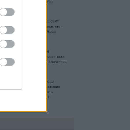
бильных устройств и их доступ к
едства защиты почтовых серверов от
в продукт «Лаборатории Касперского»
ельные письма и уменьшая объем
вредоносных программ, которые
osoft Windows и Linux. Автоматически
туп в интернет, продукт «Лаборатории
едоносных программ для платформ
правления и гибкость формирования
, тем самым помогая применять
ненадлежащего содержимого в