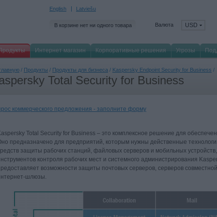
English
Latviešu
Валюта
USD
В корзине нет ни одного товара
Продукты
Интернет магазин
Корпоративные решения
Угрозы
Под
главную
/
Продукты
/
Продукты для бизнеса
/
Kaspersky Endpoint Security for Business
/
aspersky Total Security for Business
прос коммерческого предложения - заполните форму
Kaspersky Total Security for Business – это комплексное решение для обеспеч
Оно предназначено для предприятий, которым нужны действенные технологии
средств защиты рабочих станций, файловых серверов и мобильных устройств,
инструментов контроля рабочих мест и системного администрирования Kaspersky
предоставляет возможности защиты почтовых серверов, серверов совместной
интернет-шлюзы.