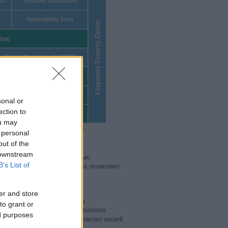
sonal or
ection to
ou may
 personal
out of the
 downstream
 известны своей надежностью.
B’s List of
ных, проактивных и облачных, позволяет
er and store
ы одного зараженного файла,
to grant or
spersky Total Security for Business
ed purposes
аммного обеспечения. Это позволит вашей