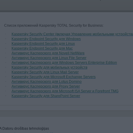
Список приложений Kaspersky TOTAL Security for Business:
·
Kaspersky Security Center (включая Управление мобильными устройст
·
Kaspersky Endpoint Security для Windows
·
Kaspersky Endpoint Security для Linux
·
Kaspersky Endpoint Security для Mac
·
Антивирус Касперского для Novell NetWare
·
Антивирус Касперского для Linux File Server
·
Антивирус Касперского для Windows Servers Enterprise Edition
·
Kaspersky Security для мобильных устройств
·
Kaspersky Security для Linux Mail Server
·
Kaspersky Security для Microsoft Exchange Servers
·
Антивирус Касперского для Lotus Domino
·
Антивирус Касперского для Proxy Server
·
Антивирус Касперского для Microsoft ISA Server и Forefront TMG
·
Kaspersky Security для SharePoint Server
A Datoru drošības tehnoloģijas