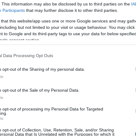
то такое "Мошенническое ПО"?
. This information may also be disclosed by us to third parties on the
IA
Participants
that may further disclose it to other third parties.
ьшинство вредоносных программ, используемых для совершения преступлени
 троянцы. Одни из них регистрируют последовательность нажимаемых на кла
 that this website/app uses one or more Google services and may gath
и посещении пользователем сайтов, предлагающих банковские услуги, треть
including but not limited to your visit or usage behaviour. You may click 
доносный код, предоставляют хакеру удаленный доступ к компьютеру и т.д. В
 to Google and its third-party tags to use your data for below specifi
зволяют злоумышленникам собирать конфиденциальную информацию и использ
ogle consent section.
ак защитить компьютер от вредоносного кода и 
l Data Processing Opt Outs
сможете защитить свой компьютер от вредоносного кода и хакерских атак, е
сложным правилам:
o opt-out of the Sharing of my personal data.
тановите на своем компьютере решение для защиты от
Регулярно (не
In
формационных угроз.
программ, обе
сегда устанавливайте обновления операционной
Используйте н
o opt-out of the Sale of my Personal Data.
стемы и прикладных программ, предназначенные для
администратора
In
ранения пробелов в их безопасности. Если вы
установить про
ьзуетесь Microsoft® Windows®, вам не нужно вручную
повседневного
to opt-out of processing my Personal Data for Targeted
ружать обновления каждый месяц, достаточно
запись с огран
ing.
ановить режим автоматических обновлений – Пуск |
нужно зайти в 
In
нель управления | Центр обеспечения безопасности
Панели управле
dows® (Start | Control Panel | Security Center). Если вы
вредоносный ко
o opt-out of Collection, Use, Retention, Sale, and/or Sharing
ьзуетесь программным пакетом Microsoft® Office, не
вошли в систем
ersonal Data that Is Unrelated with the Purposes for which it