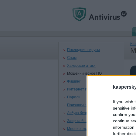
На 
М
Последние вирусы
Спам
Хакерские атаки
Мошенническое ПО
Фишинг
kaspersky.
Интернет и дети
Пароли
If you wish 
Признаки заражения
sensitive in
Азбука безопасности
confirm you
continue se
Защита беспроводных сетей
information 
Мнение эксперта
further disc