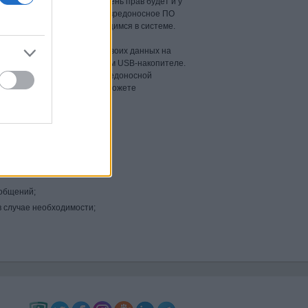
стратора, то такой же уровень прав будет и у
или троянской программы, и вредоносное ПО
 к ключевым данным, хранящимся в системе.
раняйте резервные копии своих данных на
(CD), DVD-диске или внешнем USB-накопителе.
еждения или шифрования вредоносной
нных на жестком диске вы сможете
х из резервной копии.
ак:
ообщений;
в случае необходимости;