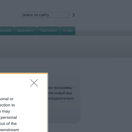
держка
Загрузить
Партнеры
О нас
ческое ПО
граммы, кейлоггеры, шпионские программы -
типы вредоносного ПО воплотили новый вид
sonal or
 раскрытие которых крайне затруднительно.
действительно опасно.
ection to
ou may
 personal
out of the
 downstream