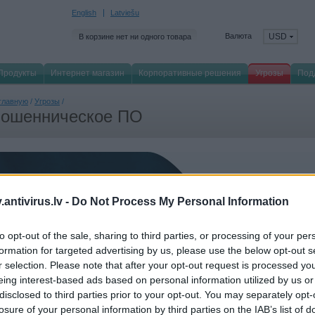
English
Latviešu
Валюта
USD
В корзине нет ни одного товара
Продукты
Интернет магазин
Корпоративные решения
Угрозы
Под
главную
/
Угрозы
/
ошенническое ПО
Мошенни
antivirus.lv -
Do Not Process My Personal Information
Троянские про
эти и другие 
to opt-out of the sale, sharing to third parties, or processing of your per
преступлений,
Помните: это 
formation for targeted advertising by us, please use the below opt-out s
r selection. Please note that after your opt-out request is processed y
eing interest-based ads based on personal information utilized by us or
disclosed to third parties prior to your opt-out. You may separately opt-
losure of your personal information by third parties on the IAB’s list of