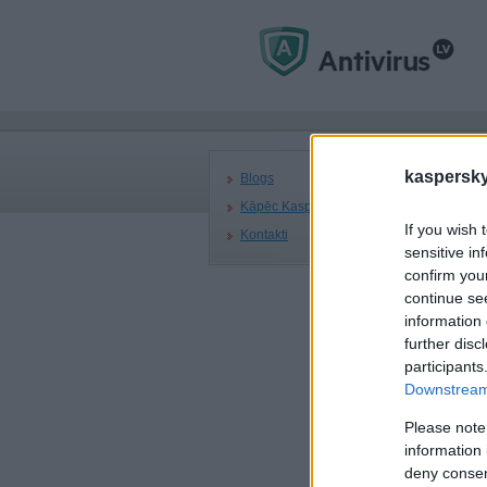
Gal
B
kaspersky.
Blogs
Kāpēc Kaspersky
If you wish 
Kontakti
Pi
sensitive in
lī
confirm you
k
continue se
information 
22.
further disc
participants
Kas
End
Downstream 
«īs
Please note
Kas
information 
līd
deny consent
Lab