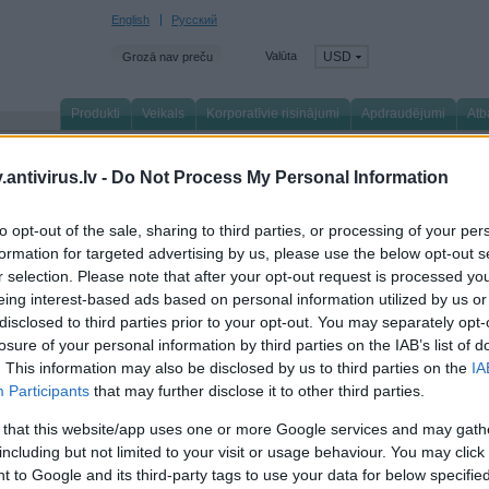
English
Русский
Valūta
USD
Grozā nav preču
Produkti
Veikals
Korporatīvie risinājumi
Apdraudējumi
Atb
venā lapa
/
Par mums
/
Jaunumi
/
izness
antivirus.lv -
Do Not Process My Personal Information
to opt-out of the sale, sharing to third parties, or processing of your per
ekto gadu pēc kārtas Kaspersky Lab ir nosaukts p
formation for targeted advertising by us, please use the below opt-out s
deri Gartner galiekārtu aizsardzības platformu maģ
r selection. Please note that after your opt-out request is processed y
vadrantā
eing interest-based ads based on personal information utilized by us or
disclosed to third parties prior to your opt-out. You may separately opt-
 februāris 2016
losure of your personal information by third parties on the IAB’s list of
. This information may also be disclosed by us to third parties on the
IA
persky Lab ir iekļauts 2016. gada Gartner galiekārtu aizsardzības platformu maģis
point Protection Platforms) līderu kvadrantā. Novērtējuma pamatā ir kritēriji «stra
Participants
that may further disclose it to other third parties.
tenošanas efektivitāte» (ability to execute). Šis ir piektais gads pēc kārtas, kad Gar
 that this website/app uses one or more Google services and may gath
persky Lab zīmola popularitāte visā pasaulē, augošā tirgus daļa, spēcīgā ietekme u
including but not limited to your visit or usage behaviour. You may click 
era statuss turpinās nostiprināt uzņēmuma savā klasē labāko galiekārtu aizsardzība
 to Google and its third-party tags to use your data for below specifi
 vispusīgais portfelis ietver risinājumus plaša klientu loka aizsardzībai no visu 