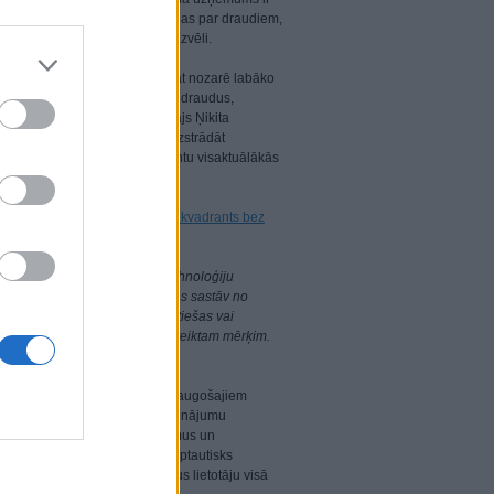
mantojot nozarē plašākās zināšanas par draudiem,
ošības tehnoloģiju risinājumu izvēli.
ārtas. Mēs turpināsim nodrošināt nozarē labāko
ijās, kas novērš visdažādākos draudus,
 galvenais tehnoloģiju vadītājs Ņikita
nas gados, ir ļāvušas mums izstrādāt
ību, lai apmierinātu mūsu klientu visaktuālākās
zsardzības platformu maģiskais kvadrants bez
vai pakalpojumu un neiesaka tehnoloģiju
Gartner zinātniskās publikācijas sastāv no
ju. Gartner nesniedz nekādas tiešas vai
lo derīgumu vai piemērotību noteiktam mērķim.
ņēmums un viens no visstraujāk augošajiem
kārtu lietotāju IT drošības risinājumu
ektīvus aizsardzības risinājumus un
tājiem. Kaspersky Lab ir starptautisks
zsargā vairāk nekā 400 miljonus lietotāju visā