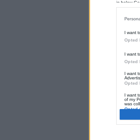
in below Go
ieg
Kas
Persona
«Mē
dau
I want t
ies
Šve
Opted 
gal
vaj
I want t
Opted 
201
mak
I want 
Advertis
* G
Opted 
lie
pēt
I want t
net
of my P
was col
Pa
Opted 
Kas
aiz
raž
Google 
pak
uzņ
I want t