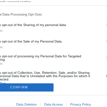
ogle consent section.
uvis vairāk pirmo trīs vietu neatkarīgajos testos nekā jebkurš cits piegādātājs. Iz
persky Lab ir kļuvis par 400 miljonu lietotāju un 270 tūkstošu korporatīvo klientu dr
l Data Processing Opt Outs
s priecājamies joprojām būt līderi Gartner maģiskajā kvadrantā piekto reizi pēc k
dzlīmeņu aizsardzību, pārvēršot savas globālās kiberdrošības zināšanas tehnoloģ
o opt-out of the Sharing of my personal data.
kaitot gan zināmos, gan nezināmos, gan vissarežģītākos,» komentēja Kaspersky Lab
covs. «Bagātīgās zināšanas, ko esam ieguvuši galveno IT apdraudējumu apkaroša
In
iekārtu drošības risinājumus, kas apvieno vienkāršu pārvaldību ar efektīvu aizsardz
adzības.»
o opt-out of the Sale of my Personal Data.
In
6. gada 1. februārī izdotais Pītera Fērstbruka un Ērika Uelē
Gartner* galiekārtu ai
sas ir pieejams šeit
.
to opt-out of processing my Personal Data for Targeted
ing.
artner neatbalsta nevienu tā zinātniskajās publikācijās minēto piegādātāju, preci 
In
totājiem izvēlēties tikai piegādātājus ar augstāko novērtējumu vai citu apzīmējumu. 
niecības organizācijas Gartner atzinumiem un nav uzskatāmas par faktu konstatāci
o opt-out of Collection, Use, Retention, Sale, and/or Sharing
iešas garantijas attiecībā uz šo pētījumu, tostarp nekādas garantijas par komerciā
ersonal Data that Is Unrelated with the Purposes for which it
lected.
r Kaspersky Lab
Out
persky Lab ir pasaulē lielākais informācijas drošības jomā strādājošais privātuz
CONFIRM
sardzības risinājumu piegādātājiem. Uzņēmums ir viens no četriem vadošajiem galie
otājiem pasaulē (IDC, 2014). Kopš 1997. gada Kaspersky Lab rada inovatīvus un ef
consents
alpojumus lielām korporācijām, maziem un vidējiem uzņēmumiem, kā arī mājas lieto
ēmums, kas darbojas gandrīz 200 pasaules valstīs un teritorijās; tā tehnoloģijas ai
Data Deletion
Data Access
Privacy Policy
o allow Google to enable storage related to advertising like cookies on