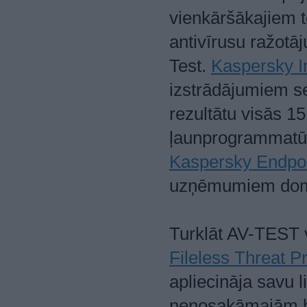
vienkāršākajiem 
antivīrusu ražotā
Test.
Kaspersky In
izstrādājumiem se
rezultātu visās 15
ļaunprogrammatūr
Kaspersky Endpoin
uzņēmumiem domāt
Turklāt AV-TEST 
Fileless Threat Pr
apliecināja savu l
nenosakāmajām b