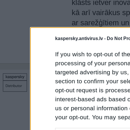
klāsts ietver inov
kā arī vairākus s
ar sarežģītiem un
Kaspersky tehnolo
kaspersky.antivirus.lv -
Do Not Pr
lietotāju un 270 t
tiem svarīgo.
If you wish to opt-out of the
processing of your personal
targeted advertising by us
section to confirm your sel
Copyright © 1998 – 2026 SIA Datoru drošības tehnoloģijas
Kontakti
Privātuma politika
Uz sākumu
opt-out request is proces
interest-based ads based o
us or personal information d
your opt-out. You may separ
disclosure of your personal