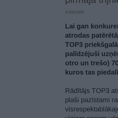
8. marts 2020
Lai gan konkure
atrodas patērēt
TOP3 priekšgalā.
palīdzējuši uzņ
otro un trešo) 7
kuros tas piedal
Rādītājs TOP3 at
plaši pazīstami ra
visrespektablākaj