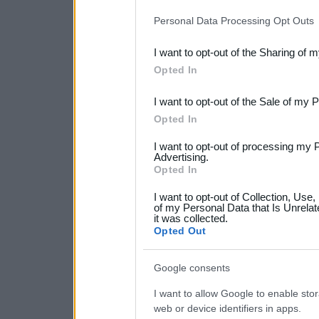
IAB’s list of downstream pa
Personal Data Processing Opt Outs
also be disclosed by us to 
I want to opt-out of the Sharing of 
Downstream Participants
th
Opted In
third parties.
I want to opt-out of the Sale of my 
Please note that this web
Opted In
services and may gather an
I want to opt-out of processing my 
not limited to your visit o
Advertising.
Opted In
grant or deny consent to Go
I want to opt-out of Collection, Use
your data for below specif
of my Personal Data that Is Unrelat
it was collected.
consent section.
Opted Out
Google consents
I want to allow Google to enable stor
web or device identifiers in apps.