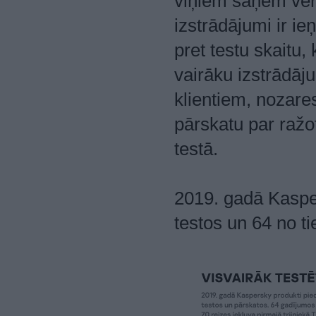
viņiem saņem vērt
izstrādājumi ir i
pret testu skaitu, 
vairāku izstrādā
klientiem, nozares
pārskatu par ražo
testā.
2019. gadā Kasper
testos un 64 no ti