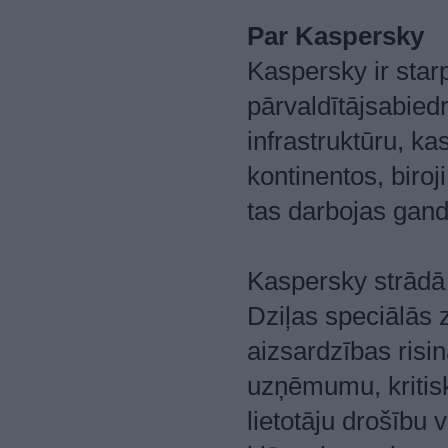
Par Kaspersky
Kaspersky ir star
pārvaldītājsabiedr
infrastruktūru, ka
kontinentos, biroj
tas darbojas gandr
Kaspersky strādā
Dziļas speciālās
aizsardzības ris
uzņēmumu, kritisk
lietotāju drošību