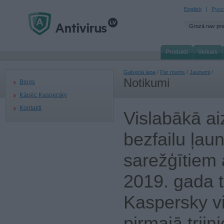
English
Русс
Grozā nav pr
Produkti
Veikals
Galvenā lapa
/
Par mums
/
Jaunumi
/
Notikumi
Blogs
Kāpēc Kaspersky
Kontakti
Vislabākā ai
bezfailu ļa
sarežģītiem
2019. gada t
Kaspersky vi
pirmajā trijn