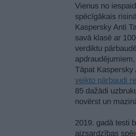
Vienus no iespai
spēcīgākais risi
Kaspersky Anti Ta
savā klasē ar 100
verdiktu pārbaudē
apdraudējumiem,
Tāpat Kaspersky A
veikto pārbaudi 
85 dažādi uzbruku
novērst un mazināt
2019. gadā testi b
aizsardzības spēj