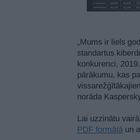
„Mums ir liels go
standartus kiber
konkurenci, 2019
pārākumu, kas pal
vissarežģītākaji
norāda Kaspersky 
Lai uzzinātu vair
PDF formātā
un a