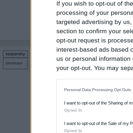
If you wish to opt-out of the
atjauninātā produ
processing of your personal
lejupielādējot to 
targeted advertising by us
"
Lejupielāde
".
section to confirm your sel
opt-out request is proces
interest-based ads based o
us or personal information d
Copyright © 1998 – 2026 SIA Datoru drošības tehnoloģijas
Kontakti
Privātuma politika
Uz sākumu
your opt-out. You may separ
disclosure of your personal
IAB’s list of downstream pa
Personal Data Processing Opt Outs
also be disclosed by us to 
I want to opt-out of the Sharing of 
Downstream Participants
th
Opted In
third parties.
I want to opt-out of the Sale of my 
Please note that this web
Opted In