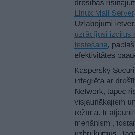
drošības risināj
Linux Mail Server
Uzlabojumi ietver
uzrādījusi izcilus
testēšanā
, paplaš
efektivitātes paa
Kaspersky Security
integrēta ar dro
Network, tāpēc ri
visjaunākajiem u
režīmā. Ir atjaun
mehānismi, tostar
uzbrukumus. Tagad