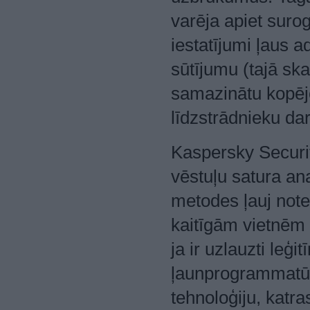
varēja apiet surog
iestatījumi ļaus a
sūtījumu (tajā sk
samazinātu kopējo
līdzstrādnieku da
Kaspersky Securit
vēstuļu satura an
metodes ļauj notei
kaitīgām vietnēm 
ja ir uzlauzti leģi
ļaunprogrammatūr
tehnoloģiju, katra