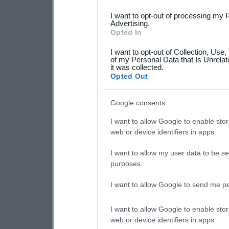
services and may gather an
I want to opt-out of processing my 
not limited to your visit o
Advertising.
Opted In
grant or deny consent to Go
I want to opt-out of Collection, Use
your data for below specif
of my Personal Data that Is Unrelat
it was collected.
consent section.
Opted Out
Google consents
I want to allow Google to enable stor
web or device identifiers in apps.
I want to allow my user data to be se
purposes.
I want to allow Google to send me pe
I want to allow Google to enable stor
web or device identifiers in apps.