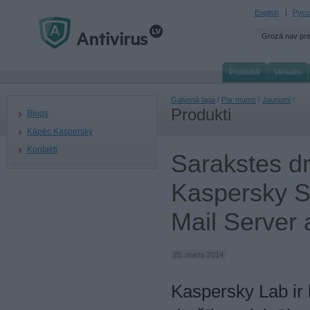
English
Русс
Grozā nav pr
Produkti
Veikals
Galvenā lapa
/
Par mums
/
Jaunumi
/
Produkti
Blogs
Kāpēc Kaspersky
Kontakti
Sarakstes dr
Kaspersky Se
Mail Server 
25. marts 2014
Kaspersky Lab ir l