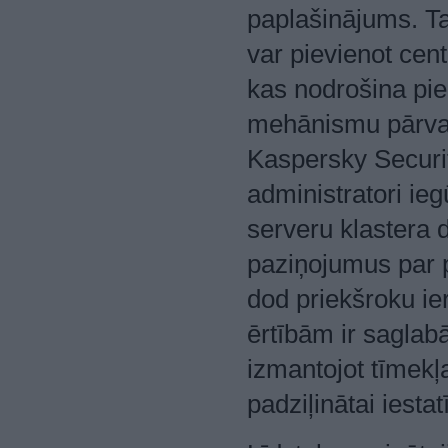
paplašinājums. Ta
var pievienot cen
kas nodrošina pie
mehānismu pārvald
Kaspersky Securit
administratori ieg
serveru klastera 
paziņojumus par 
dod priekšroku i
ērtībām ir saglab
izmantojot tīmekļ
padziļinātai iestat