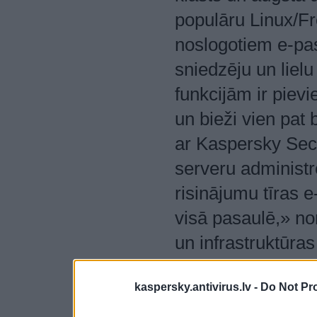
populāru Linux/F
noslogotiem e-pas
sniedzēju un lielu
funkcijām ir pievi
un bieži vien pat
ar Kaspersky Secu
serveru administ
risinājumu tīras e
visā pasaulē,» no
un infrastruktūra
Mitičkins.
kaspersky.antivirus.lv -
Do Not Pr
Esošajiem Kaspers