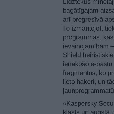
Līdztekus minētaj
bagātīgajam aizsa
arī progresīvā ap
To izmantojot, tiek
programmas, kas 
ievainojamībām —
Shield heiristisk
ienākošo e-pastu p
fragmentus, ko p
lieto hakeri, un 
ļaunprogrammatūr
«Kaspersky Securi
klāsts un augstā 