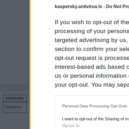
Instalējiet dro
kaspersky.antivirus.lv -
Do Not Pr
Regulāri instal
If you wish to opt-out of the
Ievērojiet pies
processing of your personal
ziņojumapmaiņa
targeted advertising by us
Administratora k
section to confirm your sel
nepieciešams.
opt-out request is proces
Veiciet datu re
interest-based ads based o
us or personal information d
your opt-out. You may separ
disclosure of your personal
IAB’s list of downstream pa
Copyright © 1998 – 2026 SIA Datoru drošības tehnoloģijas
Personal Data Processing Opt Outs
Kontakti
Privātuma politika
Uz sākumu
also be disclosed by us to 
I want to opt-out of the Sharing of 
Downstream Participants
th
Opted In