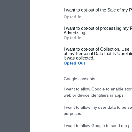
third parties.
I want to opt-out of the Sale of my 
Please note that this web
Opted In
services and may gather an
I want to opt-out of processing my 
not limited to your visit o
Advertising.
Opted In
grant or deny consent to Go
I want to opt-out of Collection, Use
your data for below specif
of my Personal Data that Is Unrelat
it was collected.
consent section.
Opted Out
Google consents
I want to allow Google to enable stor
web or device identifiers in apps.
I want to allow my user data to be se
purposes.
I want to allow Google to send me pe