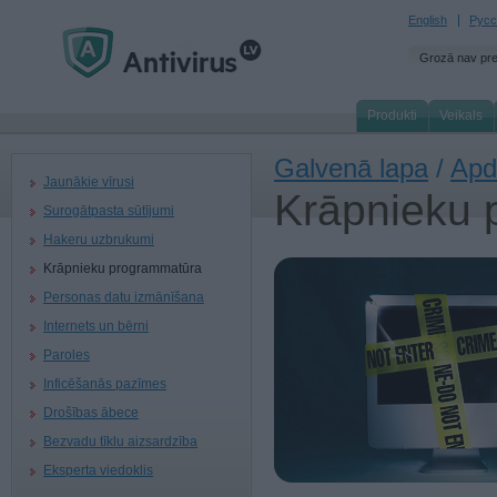
English
Русс
Grozā nav pr
Produkti
Veikals
Galvenā lapa
/
Apd
Jaunākie vīrusi
Krāpnieku 
Surogātpasta sūtījumi
Hakeru uzbrukumi
Krāpnieku programmatūra
Personas datu izmānīšana
Internets un bērni
Paroles
Inficēšanās pazīmes
Drošības ābece
Bezvadu tīklu aizsardzība
Eksperta viedoklis