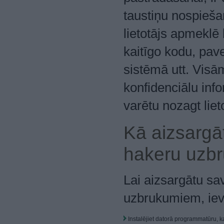
taustiņu nospieša
lietotājs apmeklē 
kaitīgo kodu, pave
sistēmā utt. Vis
konfidenciālu inf
varētu nozagt liet
Kā aizsargā
hakeru uzb
Lai aizsargātu sa
uzbrukumiem, ievē
Instalējiet datorā programmatūru, k