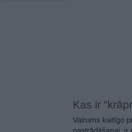
Kas ir "krā
Vairums kaitīgo 
pastrādāšanai, ir 