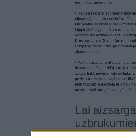
pret IT apdraudējumiem.
Regulāri instalējiet operētājsistē
atjauninājumus, kas novērš drošības 
Microsoft® Windows®, tad jums neva
lejupielādēt atjauninājumus; iestatie
automātiskā režīmā – Starts | Kontro
Drošības centrs (Start | Control Panel
lietojat Microsoft Office programmu pa
atjaunināt arī to.
Kad e-pastā saņemt sūtījumu ar pies
dokumentu, Excel izklājlapu, izpildā
.EXE u.tml.), neveriet vaļā šo failu, ja
pazīstams. Neveriet vaļā piesaistīto f
pienācis bez iepriekšēja brīdināj
neveriet vaļā surogātpasta vēstulēm pi
Lai aizsargā
uzbrukumi