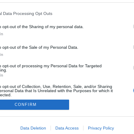
ткитами.
l Data Processing Opt Outs
1
2
3
4
o opt-out of the Sharing of my personal data.
In
o opt-out of the Sale of my Personal Data.
In
A Datoru drošības tehnoloģijas
тика конфиденциальности
На главную
to opt-out of processing my Personal Data for Targeted
ing.
In
o opt-out of Collection, Use, Retention, Sale, and/or Sharing
ersonal Data that Is Unrelated with the Purposes for which it
lected.
Out
CONFIRM
consents
o allow Google to enable storage related to advertising like cookies on
Data Deletion
Data Access
Privacy Policy
evice identifiers in apps.