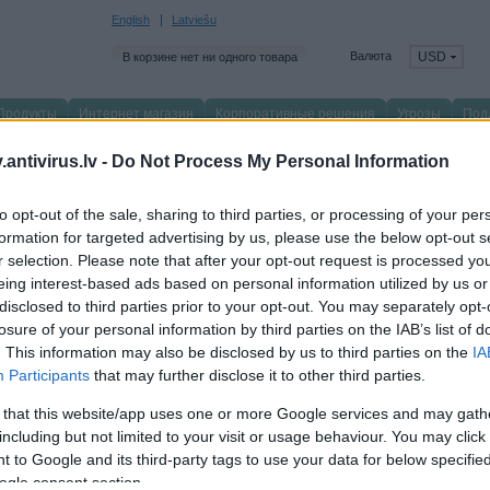
English
Latviešu
Валюта
USD
В корзине нет ни одного товара
Продукты
Интернет магазин
Корпоративные решения
Угрозы
Под
главную
/
О нас
/
Новости
/
antivirus.lv -
Do Not Process My Personal Information
изнес
to opt-out of the sale, sharing to third parties, or processing of your per
formation for targeted advertising by us, please use the below opt-out s
Все
Угрозы
Продукты
Бизнес
События
Обр
r selection. Please note that after your opt-out request is processed y
eing interest-based ads based on personal information utilized by us or
disclosed to third parties prior to your opt-out. You may separately opt-
 марта 2010
losure of your personal information by third parties on the IAB’s list of
spersky Lab вошла в число номинантов на премию SC Awards Europe 2010
. This information may also be disclosed by us to third parties on the
IA
spersky Lab, ведущий производитель систем защиты от вредоносного и нежела
Participants
that may further disclose it to other third parties.
шла в число претендентов на премию известного международного IT-издания 
тегориях. Обладатели премии SC Awards Europe 2010 будут объявлены в Лонд
 that this website/app uses one or more Google services and may gath
 февраля 2010
including but not limited to your visit or usage behaviour. You may click 
spersky Lab сообщает о патентовании аппаратного антивируса
 to Google and its third-party tags to use your data for below specifi
spersky Lab, ведущий производитель систем защиты от вредоносного и нежела
ogle consent section.
общает об успешном патентовании в США аппаратной антивирусной системы