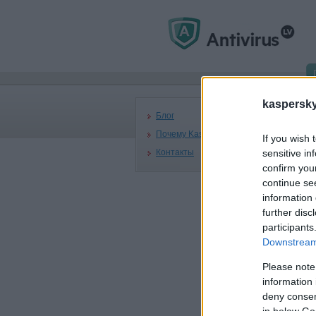
На 
kaspersky.
Б
Блог
Почему Kaspersky
If you wish 
Контакты
sensitive in
confirm you
continue se
information 
16
further disc
Ka
participants
Ka
Downstream 
во
ка
Please note
16
information 
Ka
deny consent
Ka
in below Go
со