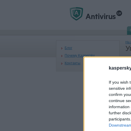
На 
У
Блог
Почему Kaspersky
Контакты
kaspersky.
If you wish 
23
sensitive in
В 
confirm you
В 
continue se
5,
information 
14
further disc
Об
participants
Эк
Downstream 
CV