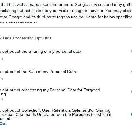
 октября 2020
 that this website/app uses one or more Google services and may gath
заика регресса: обнаружено новое вредоносное ПО для заражения компьюте
including but not limited to your visit or usage behaviour. You may click 
мпания Kaspersky обнаружила целевую кампанию кибершпионажа с использо
 to Google and its third-party tags to use your data for below specifi
saicRegressor, куда в том числе входит буткит для встроенной в материнску
ogle consent section.
мент это первый случай заражения UEFI при помощи специально разработанн
января 2020
l Data Processing Opt Outs
мпания Kaspersky обнаружила используемую злоумышленниками в целевых ат
мпания Kaspersky обнаружила уязвимость нулевого дня в ОС Windows, кото
пользовать во вредоносной операции WizardOpium. Программа-эксплойт для 
o opt-out of the Sharing of my personal data.
ак повышать свои привилегии в заражённой системе и избегать защитных мех
In
rome.
 марта 2019
o opt-out of the Sale of my Personal Data.
adowHammer – атака на цепочку поставок: под угрозой более миллиона поль
In
spersky Lab обнаружила новую целевую атаку на цепочку поставок. Исследо
оумышленников ShadowHammer были пользователи ASUS Live Update – утили
to opt-out of processing my Personal Data for Targeted
лайн. В период с июня по ноябрь 2018 года атакующие внедрили в это ПО бэк
ing.
spersky Lab, поставил под угрозу безопасность более миллиона пользователе
In
 марта 2019
spersky Lab обнаружила в Windows уязвимость нулевого дня, с помощью кото
o opt-out of Collection, Use, Retention, Sale, and/or Sharing
ersonal Data that Is Unrelated with the Purposes for which it
spersky Lab нашла в Windows ранее неизвестную уязвимость, которая, предп
lected.
оведения целевых атак по крайней мере двумя кибергруппировками — FruityA
Out
едения о бреши, получившей номер CVE-2019-0797, были переданы в Microso