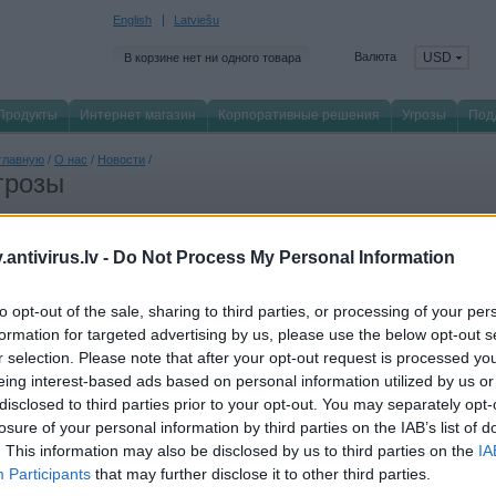
English
Latviešu
Валюта
USD
В корзине нет ни одного товара
Продукты
Интернет магазин
Корпоративные решения
Угрозы
Под
главную
/
О нас
/
Новости
/
грозы
antivirus.lv -
Do Not Process My Personal Information
Все
Угрозы
Продукты
Бизнес
События
Обр
to opt-out of the sale, sharing to third parties, or processing of your per
 декабря 2021
formation for targeted advertising by us, please use the below opt-out s
2021 году решения компании Kaspersky в среднем обнаруживали ежедневно 
r selection. Please note that after your opt-out request is processed y
2021 году решения компании Kaspersky обнаруживали* в среднем 380 тысяч н
eing interest-based ads based on personal information utilized by us or
7% больше по сравнению с 2020 годом.
disclosed to third parties prior to your opt-out. You may separately opt-
 октября 2021
losure of your personal information by third parties on the IAB’s list of
новите Windows: компания Kaspersky обнаружила новую уязвимость нулевого
. This information may also be disclosed by us to third parties on the
IA
сперты компании Kaspersky обнаружили новый эксплойт нулевого дня для ОС
Participants
that may further disclose it to other third parties.
E-2021-40449 закрыта: исправление для неё выпущено 12 октября 2021 года