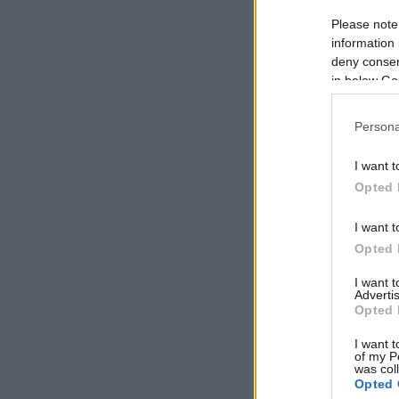
Please note
information 
deny consent
in below Go
Persona
I want t
Opted 
I want t
Opted 
I want 
Advertis
Opted 
Ко
про
I want t
нес
of my P
зло
was col
Opted 
уст