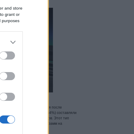
er and store
to grant or
ed purposes
стоятельно распространяться после
ловины обнаруженных угроз (54%) составляли
троянских программ-дропперов. Этот тип
ее сложных вредоносных программ на