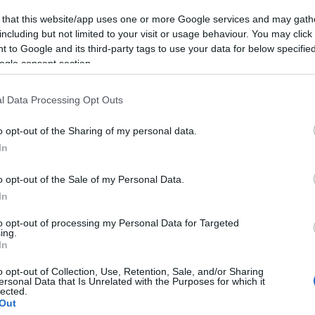
 that this website/app uses one or more Google services and may gath
including but not limited to your visit or usage behaviour. You may click 
 to Google and its third-party tags to use your data for below specifi
ogle consent section.
l Data Processing Opt Outs
o opt-out of the Sharing of my personal data.
In
o opt-out of the Sale of my Personal Data.
In
to opt-out of processing my Personal Data for Targeted
ing.
In
личество обнаруженных червей, которые могут самовоспроизводиться и само
никновения в систему, увеличилось на 117,5%, вирусов — на 27%. Более по
o opt-out of Collection, Use, Retention, Sale, and/or Sharing
пецифические троянцы. При этом в 2021 году на 2,24% выросло количество 
ersonal Data that Is Unrelated with the Purposes for which it
вредов особенно опасен, поскольку предназначен для доставки других, бол
lected.
Out
ройство жертвы.