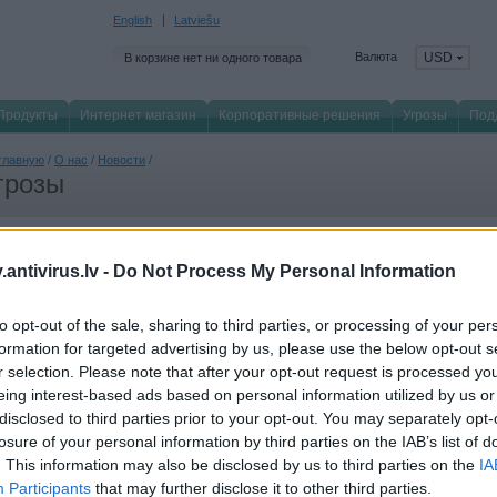
English
Latviešu
Валюта
USD
В корзине нет ни одного товара
Продукты
Интернет магазин
Корпоративные решения
Угрозы
Под
главную
/
О нас
/
Новости
/
грозы
 2021 году решения компании Kaspersky в сред
antivirus.lv -
Do Not Process My Personal Information
бнаруживали ежедневно 380 тысяч вредоносны
айлов
to opt-out of the sale, sharing to third parties, or processing of your per
 декабря 2021
formation for targeted advertising by us, please use the below opt-out s
r selection. Please note that after your opt-out request is processed y
2021 году решения компании Kaspersky обнаруживали* в среднем 380 тыс
eing interest-based ads based on personal information utilized by us or
 5,7% больше по сравнению с 2020 годом.
disclosed to third parties prior to your opt-out. You may separately opt-
льшинство угроз (91%) традиционно содержалось в файлах WindowsPE (форм
losure of your personal information by third parties on the IAB’s list of
dows). В 2021 году злоумышленники активнее, чем когда-либо, распространял
. This information may also be disclosed by us to third parties on the
IA
наруженного вредоносного и нежелательного ПО для этого семейства операц
Participants
that may further disclose it to other third parties.