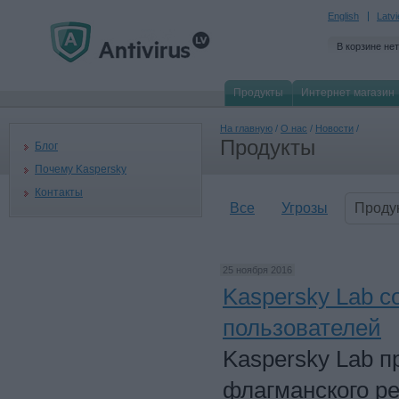
English
Latv
В корзине нет
Продукты
Интернет магазин
На главную
/
О нас
/
Новости
/
Продукты
Блог
Почему Kaspersky
Контакты
Все
Угрозы
Проду
25 ноября 2016
Kaspersky Lab 
пользователей
Kaspersky Lab п
флагманского р