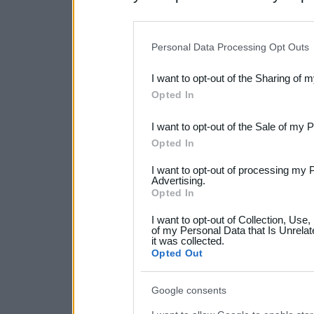
disclosure of your personal
IAB’s list of downstream pa
Personal Data Processing Opt Outs
also be disclosed by us to 
I want to opt-out of the Sharing of 
Downstream Participants
th
Opted In
third parties.
I want to opt-out of the Sale of my 
Please note that this web
Opted In
services and may gather an
I want to opt-out of processing my 
not limited to your visit o
Advertising.
Opted In
grant or deny consent to Go
I want to opt-out of Collection, Use
your data for below specif
of my Personal Data that Is Unrelat
it was collected.
consent section.
Opted Out
Google consents