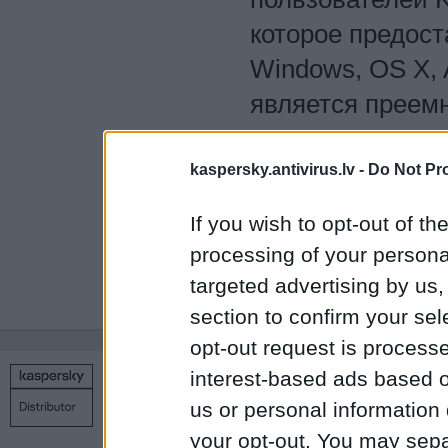
которое предос
Windows, OS X, 
является преемн
предназначено к
управления циф
kaspersky.antivirus.lv -
Do Not Pr
пользователя.
If you wish to opt-out of the
processing of your personal
targeted advertising by us
1
2
3
4
5
…
15
section to confirm your sel
opt-out request is proces
interest-based ads based o
Copyright © 1998 – 2026 SIA Datoru drošības tehnoloģijas
us or personal information d
Связаться с нами
Политика конфиденциальности
Н
your opt-out. You may separ