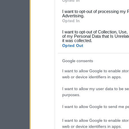
Opted In
services and may gather an
I want to opt-out of processing my 
not limited to your visit o
Advertising.
Opted In
grant or deny consent to Go
I want to opt-out of Collection, Use
your data for below specif
of my Personal Data that Is Unrelat
it was collected.
consent section.
Opted Out
Google consents
I want to allow Google to enable stor
web or device identifiers in apps.
I want to allow my user data to be se
purposes.
I want to allow Google to send me pe
I want to allow Google to enable stor
web or device identifiers in apps.