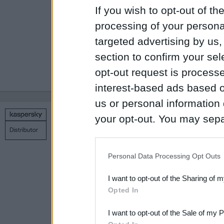
If you wish to opt-out of the
распространени
processing of your personal
спам.
targeted advertising by us
section to confirm your sel
opt-out request is proces
1
2
3
4
5
…
8
interest-based ads based o
us or personal information d
your opt-out. You may separ
Copyright © 1998 – 2026 SIA Datoru drošības tehnoloģijas
Связаться с нами
Политика конфиденциальности
Н
disclosure of your personal
IAB’s list of downstream pa
Personal Data Processing Opt Outs
also be disclosed by us to 
I want to opt-out of the Sharing of 
Downstream Participants
th
Opted In
third parties.
I want to opt-out of the Sale of my 
Please note that this web