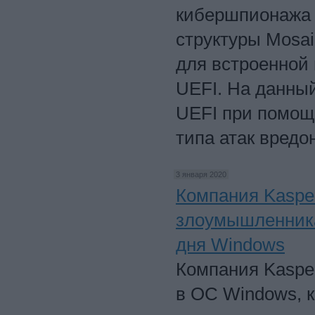
кибершпионажа 
структуры Mosai
для встроенной
UEFI. На данны
UEFI при помощи
типа атак вредо
3 января 2020
Компания Kaspe
злоумышленника
дня Windows
Компания Kaspe
в ОС Windows, 