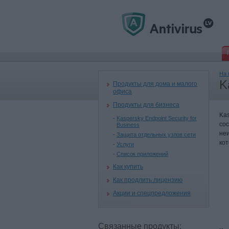
На 
K
Продукты для дома и малого
офиса
Продукты для бизнеса
Kas
Kaspersky Endpoint Security for
сос
Business
неи
Защита отдельных узлов сети
ко
Услуги
Список приложений
Как купить
Как продлить лицензию
Акции и спецпредложения
Связанные продукты: