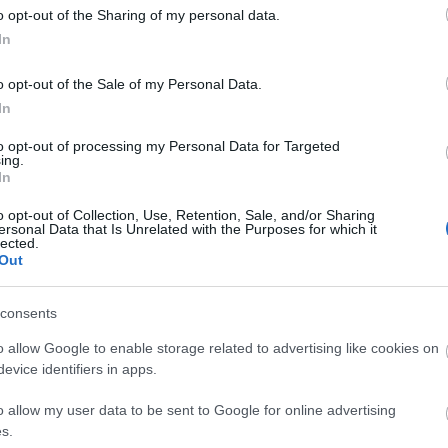
o opt-out of the Sharing of my personal data.
Защита от сетевых атак
Модуль защиты от сетевых атак, разработанный K
активность в сети и позволяет предварительно установить правила реакции
In
компонента является своевременное определение и предотвращение дальне
сканирования портов, атак тип «отказ в обслуживании», буферного перепол
o opt-out of the Sale of my Personal Data.
злоумышленников. Модуль защиты от целевых атак использует сигнатурные 
соединения, которые соответствуют описаниям известных целевых атак.
In
Веб-защита и анти-фишинг
Интернет является одним из ключевых источник
to opt-out of processing my Personal Data for Targeted
ваших сотрудников от подобных угроз, Kaspersky Endpoint Security for Mac:
ск
ing.
траффик;
блокирует вредоносные скрипты;
использует сигнатурные методы
In
эвристический анализ и методы облачных технологий (KSN).
Чтобы добратьс
информации, киберпреступники создают поддельные (фишинговые) сайты. 
o opt-out of Collection, Use, Retention, Sale, and/or Sharing
подобных сайтов, Kaspersky Endpoint Security for Mac использует новейшие
ersonal Data that Is Unrelated with the Purposes for which it
веб-ссылки на наличие параметров, характерных для фишинговых веб-сайто
lected.
Out
Проверка в режиме реального времени
Файлы сканируются в режиме реаль
копировании, запуске и сохранении, что позволяет выявлять и обезвреживат
корпоративную сеть. Проактивный эвристический анализатор повышает уров
consents
запросу или по расписанию.
Частые обновления
Автоматические регулярные и экстренные обновления 
o allow Google to enable storage related to advertising like cookies on
обнаружения угроз и стабильную защиту корпоративной ИТ-инфраструктуры
evice identifiers in apps.
тимальное использование системных ресурсов
o allow my user data to be sent to Google for online advertising
s.
Фирменная технология сканирования iSwift
Интеллектуальная технология i