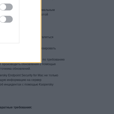
ремя проверки.
urity for Mac отличается минимальным
нства), а также низкой частотой
ecurity for Mac могут осуществляться
стро и эффективно стандартизировать
.
 модулей могут выполняться по требованию
ут производить обновления с помощью
сточника обновлений.
ersky Endpoint Security for Mac не только
ющую информацию на сервер
об инцидентах с помощью Kaspersky
аратные требования: