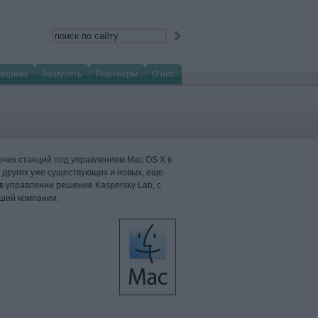
держка
Загрузить
Партнеры
О нас
бочих станций под управлением Mac OS X в
и других уже существующих и новых, еще
 управлении решение Kaspersky Lab, с
шей компании.