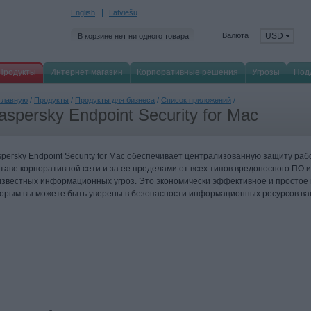
English
Latviešu
Валюта
USD
В корзине нет ни одного товара
Продукты
Интернет магазин
Корпоративные решения
Угрозы
Под
главную
/
Продукты
/
Продукты для бизнеса
/
Список приложений
/
aspersky Endpoint Security for Mac
persky Endpoint Security for Mac обеспечивает централизованную защиту ра
таве корпоративной сети и за ее пределами от всех типов вредоносного ПО 
звестных информационных угроз. Это экономически эффективное и простое в
торым вы можете быть уверены в безопасности информационных ресурсов ва