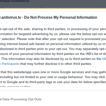
ючевые особенности
Сильная, надежная защита
Благодаря сочетанию сигнатурных методов обн
облачных технологий, Kaspersky Endpoint Security для Mac обеспечивает на
antivirus.lv -
Do Not Process My Personal Information
новых, еще неизвестных вредоносных программ.
Оптимальное использование системных ресурсов
Kaspersky Endpoint Sec
уровень защиты, потребляя, по данным
Kaspersky Lab
, менее 1% ресурсов 
to opt-out of the sale, sharing to third parties, or processing of your per
реального времени.
formation for targeted advertising by us, please use the below opt-out s
Централизованное управление
Администрирование Kaspersky Endpoint Sec
r selection. Please note that after your opt-out request is processed y
Kaspersky Security Center — средства централизованного управления, позв
eing interest-based ads based on personal information utilized by us or
приложения, получать обновления, применять групповые задачи и политики (
disclosed to third parties prior to your opt-out. You may separately opt-
пользователей), генерировать подробные отчеты и т.д.
losure of your personal information by third parties on the IAB’s list of
. This information may also be disclosed by us to third parties on the
IA
дежная и эффективная защита
Participants
that may further disclose it to other third parties.
Многоуровневая защита от вредоносных программ
Наше удостоенное мно
 that this website/app uses one or more Google services and may gath
усиленное технологиями проактивной защиты и облаком Kaspersky Security 
вредоносных программ и других угроз информационной безопасности, позв
including but not limited to your visit or usage behaviour. You may click 
эпидемиям и сохранять корпоративную сеть и ценные данные в безопасност
 to Google and its third-party tags to use your data for below specifi
Облачные технологии обнаружения угроз
Облачная сеть безопасности Kasp
ogle consent section.
данные о подозрительном поведении программ и обнаруженном вредоносн
пользователей, которые дали согласие на сбор подобной информации. Эти 
l Data Processing Opt Outs
реального времени реагировать на появление новых вредоносных программ
срабатываний.