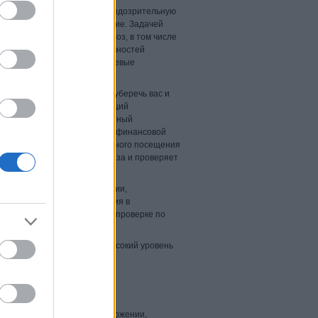
aspersky Lab, отслеживает подозрительную
 на подозрительное поведение. Задачей
йших действий сетевых угроз, в том числе
нения и других сетевых активностей
методы и блокирует все сетевые
ов вредоносного ПО. Чтобы уберечь вас и
анирует входящий и исходящий
 обнаружения угроз, улучшенный
я до вашей персональной и финансовой
Для предотвращения случайного посещения
 методы эвристического анализа и проверяет
в.
ного времени при их открытии,
ь угрозы еще до их попадания в
ень обнаружения угроз при проверке по
обеспечивают неизменно высокий уровень
.
Swift, реализованная в приложении,