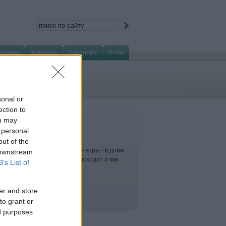
держка
Загрузить
Партнеры
О нас
sonal or
ection to
ou may
 personal
е атаки
out of the
ют в компьютеры так же, как воры - в дома
 downstream
 знаете, как именно это происходит и как
B’s List of
 незаконного вторжения?
er and store
to grant or
ed purposes