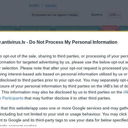
English
Latviešu
Валюта
USD
В корзине нет ни одного товара
Продукты
Интернет магазин
Корпоративные решения
Угрозы
Под
главную
/
Угрозы
/
antivirus.lv -
Do Not Process My Personal Information
акерские атаки
to opt-out of the sale, sharing to third parties, or processing of your per
formation for targeted advertising by us, please use the below opt-out s
r selection. Please note that after your opt-out request is processed y
eing interest-based ads based on personal information utilized by us or
Хакерски
disclosed to third parties prior to your opt-out. You may separately opt-
Хакеры проника
losure of your personal information by third parties on the IAB’s list of
и квартиры. Вы
. This information may also be disclosed by us to third parties on the
IA
защититься от
Participants
that may further disclose it to other third parties.
 that this website/app uses one or more Google services and may gath
including but not limited to your visit or usage behaviour. You may click 
 to Google and its third-party tags to use your data for below specifi
ogle consent section.