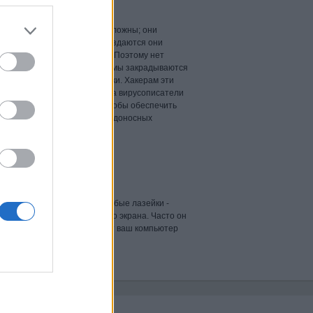
е уязвимость?
приложения чрезвычайно сложны; они
 из тысяч строк кода. Но создаются они
дям свойственно ошибаться. Поэтому нет
ельного в том, что в программы закрадываются
елает их уязвимыми для атаки. Хакерам эти
ляют проникнуть в систему, а вирусописатели
шибки в коде приложений, чтобы обеспечить
ий запуск на компьютере вредоносных
рную систему, используя особые лазейки -
бого приложения - сетевого экрана. Часто он
ает попытки взлома и делает ваш компьютер