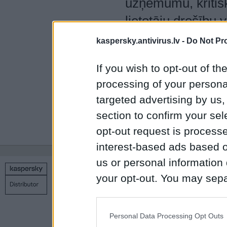
uzņēmumu, kritisk
lietotāju drošību
klāsts ietver inov
kaspersky.antivirus.lv -
Do Not Pr
kā arī vairākus s
If you wish to opt-out of the
ar sarežģītiem un
processing of your personal
Kaspersky tehnolo
targeted advertising by us
lietotāju un 270 t
section to confirm your sel
tiem svarīgo.
opt-out request is proces
interest-based ads based o
us or personal information d
Copyright © 1998 – 2026 SIA Datoru drošības tehnoloģijas
your opt-out. You may separ
Kontakti
Privātuma politika
Uz sākumu
disclosure of your personal
IAB’s list of downstream pa
Personal Data Processing Opt Outs
also be disclosed by us to 