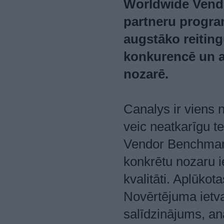
Worldwide Vend
partneru program
augstāko reitin
konkurencē un at
nozarē.
Canalys ir viens
veic neatkarīgu t
Vendor Benchmark 
konkrētu nozaru 
kvalitāti. Aplūkot
Novērtējuma ietva
salīdzinājums, an