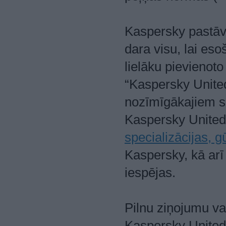
Kaspersky pastāvī
dara visu, lai es
lielāku pievienot
“Kaspersky Unite
nozīmīgākajiem so
Kaspersky United
specializācijas, 
Kaspersky, kā arī
iespējas.
Pilnu ziņojumu v
Kaspersky United 