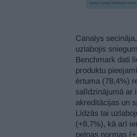
Canalys secināja,
uzlabojis sniegu
Benchmark dati li
produktu pieejamī
ērtuma (78,4%) re
salīdzinājumā ar 
akreditācijas un 
Līdzās tai uzlaboj
(+8,7%), kā arī i
peļņas normas (+