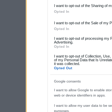
I want to opt-out of the Sharing of 
Downstream Participants
th
Opted In
third parties.
I want to opt-out of the Sale of my 
Please note that this web
Opted In
services and may gather an
I want to opt-out of processing my 
not limited to your visit o
Advertising.
Opted In
grant or deny consent to Go
I want to opt-out of Collection, Use
your data for below specif
of my Personal Data that Is Unrelat
it was collected.
consent section.
Opted Out
Google consents
I want to allow Google to enable stor
web or device identifiers in apps.
I want to allow my user data to be se
purposes.