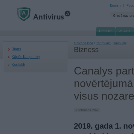
English
Русс
Grozā nav pr
Produkti
Veikals
Galvenā lapa
/
Par mums
/
Jaunumi
/
Bizness
Blogs
Kāpēc Kaspersky
Kontakti
Canalys par
novērtējumā
visus nozar
6. februāris 2020
2019. gada 1. n