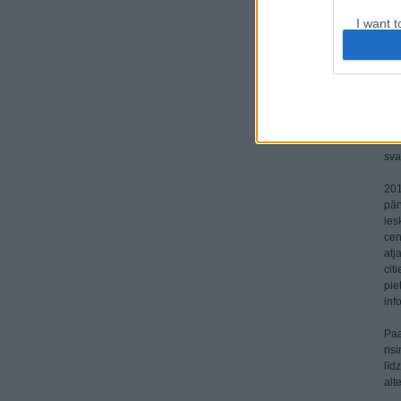
I want t
Pas
web or d
Pa
Kas
I want t
pas
or app.
inf
aiz
I want t
Kas
sva
I want t
201
authenti
pār
ies
cen
atj
cit
pie
inf
Paa
ris
līd
alt