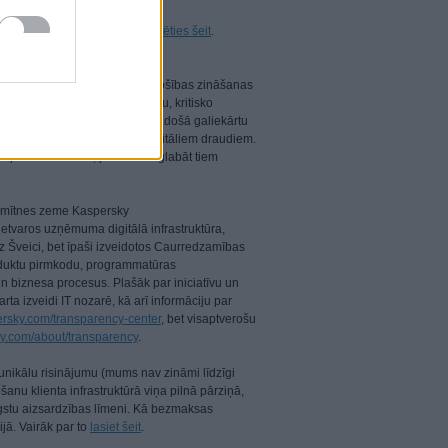
 apmeklēt SAS@Home,
var reģistrēties šeit
.
iļās draudu izlūkošanas un drošības zināšanas
lai aizsargātu uzņēmējdarbību, kritisko
 risinājumu portfelī ietilpst vadošā galiekārtu
et sarežģītiem un mainīgiem digitāliem draudiem.
rporatīvo klientu, palīdzot saglabāt tiem
 ir mītnes zeme Kaspersky
 ietvaros uzņēmuma digitālā infrastruktūra,
uz Šveici, bet īpaši izveidotos Caurredzamības
produktu pirmkodu, programmatūras
 biznesa procesus. Plašāk par iniciatīvu un
ta izveidi IT nozarē, kā arī informāciju par
ersky.com/transparency-center
, bet visaptverošu
ky.com/about/transparency
.
nikālu risinājumu (mums nav zināmi līdzīgi
anu klienta infrastruktūrā viņa pilnā pārziņā,
augstu aizsardzības līmeni. Kā bezmaksas
ijā. Vairāk par to
lasiet šeit
.