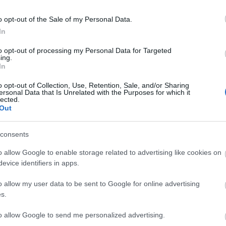
o opt-out of the Sale of my Personal Data.
In
to opt-out of processing my Personal Data for Targeted
ing.
In
o opt-out of Collection, Use, Retention, Sale, and/or Sharing
ersonal Data that Is Unrelated with the Purposes for which it
ference turpināsies trīs dienas, no 6. līdz 8. oktobrim, no pulksten 18:00 līdz pulkste
lected.
i svarīgākie kiberdrošības jautājumi un tendences, ar kurām pasaule ir saskārusi
Out
edzēta vadošo drošības pētnieku piedalīšanās no dažādām pasaules daļām. Tiks prez
raudējumu izpētes rīki un paņēmieni un vēl daudz kas cits.
consents
ībnieki ekskluzīvi neklātienē varēs tikties ar pasaules vadošajiem kiberdrošības pē
stas klases prezentāciju programmu, kas jau ir kļuvusi par SAS pasākumu sinonīm
o allow Google to enable storage related to advertising like cookies on
evice identifiers in apps.
s aplūkotas šādas tēmas:
APT;
o allow my user data to be sent to Google for online advertising
kiberdraudu atklāšana;
s.
jaunie apdraudējumi;
ievainojamības.
to allow Google to send me personalized advertising.
a konferences programma ir pieejama šeit:
https://thesascon.com/Online
.