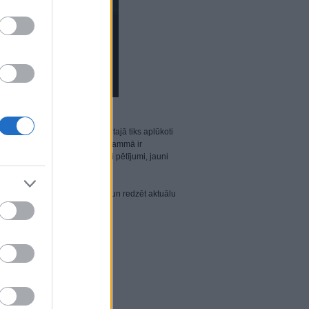
n 21:00 pēc Latvijas laika, un tajā tiks aplūkoti
es šajā nemierīgajā gadā. Programmā ir
entēti jauni, vēl nepublicēti pētījumi, jauni
tniekiem, piedalīties pārrunās un redzēt aktuālu
u.