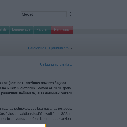
alsts
Lejupielāde
Partneri
Par mums
Parakstīties uz jaunumiem
Uz jaunumu sarakstu
m kolēģiem no IT drošības nozares šī gada
no 6. līdz 8. oktobrim. Sakarā ar 2020. gada
pasākumu tiešsaistē, lai tā dalībnieki varētu
matūras pētniekus, tiesībsargāšanas iestādes,
stāvjus un valdības iestāžu vadītājus. SAS ir
priestu galvenos globālos kiberdraudus arvien