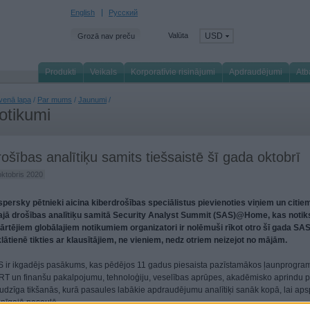
English
Русский
Valūta
USD
Grozā nav preču
Produkti
Veikals
Korporatīvie risinājumi
Apdraudējumi
Atb
venā lapa
/
Par mums
/
Jaunumi
/
otikumi
ošības analītiķu samits tiešsaistē šī gada oktobrī
oktobris 2020
persky pētnieki aicina kiberdrošības speciālistus pievienoties viņiem un citie
ajā drošības analītiķu samitā Security Analyst Summit (SAS)@Home, kas notiks 
ārtējiem globālajiem notikumiem organizatori ir nolēmuši rīkot otro šī gada SAS 
lātienē tikties ar klausītājiem, ne vieniem, nedz otriem neizejot no mājām.
 ir ikgadējs pasākums, kas pēdējos 11 gadus piesaista pazīstamākos ļaunprogram
T un finanšu pakalpojumu, tehnoloģiju, veselības aprūpes, akadēmisko aprindu pār
udzīga tikšanās, kurā pasaules labākie apdraudējumu analītiķi sanāk kopā, lai aps
nīgajā pasaulē.