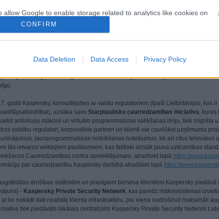
o allow Google to enable storage related to analytics like cookies on
ākumā var reģistrēties ikviens un par piedalīšanos nav jāmaksā. Tie, kas vēlas
evice identifiers in apps.
CONFIRM
r Kaspersky
persky ir globāls kiberdrošības uzņēmums, kas dibināts 1997. gadā. Kaspersky dz
o allow Google to enable storage related to functionality of the website
tāvīgi tiek pārveidotas par novatoriskiem drošības risinājumiem un pakalpojumiem, 
Data Deletion
Data Access
Privacy Policy
rastruktūru, valdības un patērētājus visā pasaulē. Uzņēmuma visaptverošajā drošības
sardzība un virkne specializētu drošības risinājumu un pakalpojumu, lai cīnītos pr
o allow Google to enable storage related to personalization.
persky tehnoloģijas aizsargā vairāk nekā 400 miljonus lietotāju un 250 tūkstošus ko
rīgo.
o allow Google to enable storage related to security, including
7. gadā Kaspersky, konsultējoties ar valstu regulatoriem (īpaši Lielbritānijas, kas
cation functionality and fraud prevention, and other user protection.
valdītājsabiedrībai), uzsāka savu
Starptautisko caurredzamības iniciatīvu
, kuras
kaitot antivīrusu mākoni un virtuālo programmatūras salikšanas līniju, tiek migrēta 
tros valdību regulatori, korporatīvie partneri un klienti var caurlūkot uzņēmuma 
auninājumus, ļaunprogrammatūras noteikšanas noteikumus, kā arī citus tehniskos un
iem tās ietvaros veiktajiem pasākumiem, kas faktiski aizsāk jauna uzticamības standar
teikšanos Caurredzamības centra apmeklējumam, atradīsiet lapā
https://www.kasp
ormāciju par caurredzamību Kaspersky darbībā atradīsiet lapā
https://www.kaspers
ugstinātas drošības sistēmām un prasīgiem biznesa klientiem Kaspersky piedāvā u
inājumi) -
Kaspersky Private Security Network
, kas paredz mākoņsistēmas izvietoš
z ar ko nekādi dati neatstāj klienta infrastruktūru, pie viena nodrošinot maksimāli 
ernatīva tiek piedāvāts lokālais centralizēts Kaspersky Private Security Network Latv