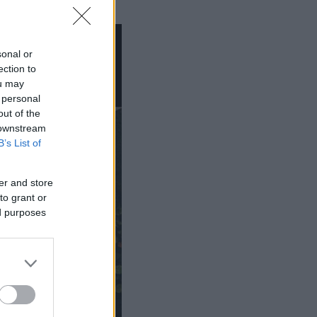
sonal or
ection to
ou may
 personal
out of the
 downstream
B’s List of
er and store
to grant or
ed purposes