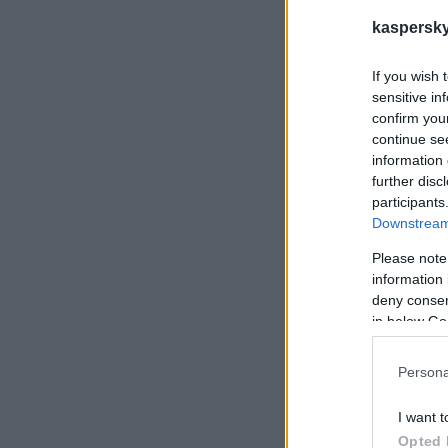
kaspersky.
If you wish 
sensitive in
confirm you
continue se
information 
further disc
participants
Downstream 
Please note
information 
deny consent
in below Go
Persona
I want t
Opted 