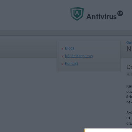
Gal
N
Blogs
Kāpēc Kaspersky
Kontakti
Dr
6. 
Kas
otr
ārk
nek
SAS
CER
dra
mai