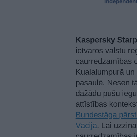
Kaspersky Starp
ietvaros valstu re
caurredzamības ce
Kualalumpurā un S
pasaulē. Nesen t
dažādu pušu iegul
attīstības konteks
Bundestāga pārst
Vācijā
. Lai uzzin
caurredzamības ini