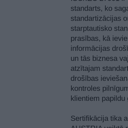
standarts, ko saga
standartizācijas o
starptautisko stan
prasības, kā ievies
informācijas droš
un tās biznesa vaj
atzītajam standar
drošības ieviešana
kontroles pilnīgu
klientiem papildu 
Sertifikācija tika