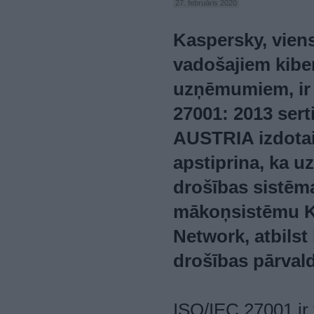
27. februāris 2020
Kaspersky, vien
vadošajiem kibe
uzņēmumiem, ir 
27001: 2013 sert
AUSTRIA izdotais
apstiprina, ka 
drošības sistēma
mākoņsistēmu K
Network, atbilst
drošības pārval
ISO/IEC 27001 ir 