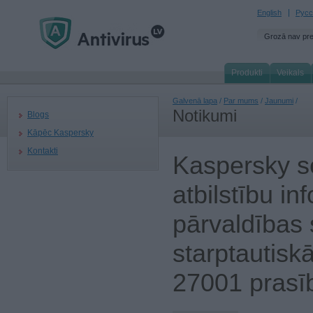
English
Русс
Grozā nav pr
Produkti
Veikals
Galvenā lapa
/
Par mums
/
Jaunumi
/
Notikumi
Blogs
Kāpēc Kaspersky
Kontakti
Kaspersky ser
atbilstību in
pārvaldības
starptautisk
27001 pras