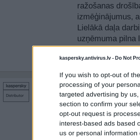
ražošanas drošīb
izmēģinājumus, a
Lielākā daļa darbi
uzņēmuma pilna la
Eiropas valstīs un
kaspersky.antivirus.lv -
Do Not Pr
vietnē:
www.tuvau
If you wish to opt-out of the
processing of your personal
Copyright © 1998 – 2026 SIA Datoru drošības tehnoloģijas
targeted advertising by us
Kontakti
Privātuma politika
Uz sākumu
section to confirm your sel
opt-out request is proces
interest-based ads based o
us or personal information d