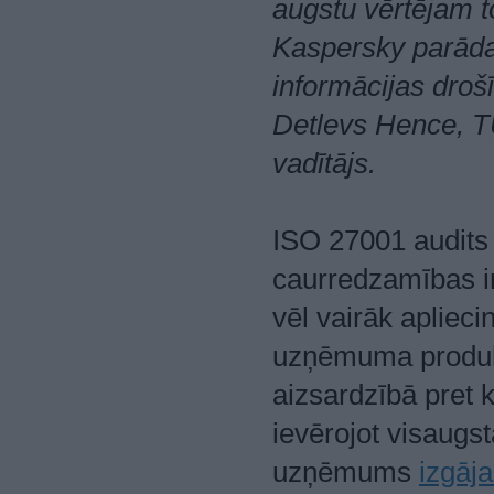
augstu vērtējam to
Kaspersky parāda 
informācijas droš
Detlevs Hence,
vadītājs.
ISO 27001 audits 
caurredzamības ini
vēl vairāk apliec
uzņēmuma produkti
aizsardzībā pret k
ievērojot visaugs
uzņēmums
izgāja