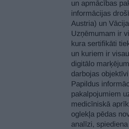
un apmācības paka
informācijas droš
Austria) un Vācija
Uzņēmumam ir vie
kura sertifikāti t
un kuriem ir visau
digitālo marķēju
darbojas objektīvi
Papildus informā
pakalpojumiem uz
medicīniskā aprīk
oglekļa pēdas no
analīzi, spiediena