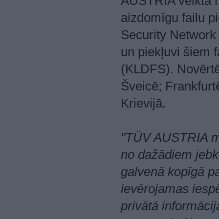
AUSTRIA veiktā n
aizdomīgu failu 
Security Network 
un piekļuvi šiem 
(KLDFS). Novērtē
Šveicē; Frankfurt
Krievijā.
"TÜV AUSTRIA mēr
no dažādiem jebkur
galvenā kopīgā pa
ievērojamas iespēj
privātā informācij