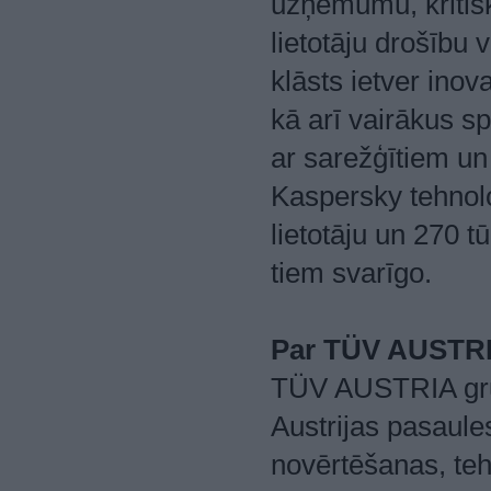
uzņēmumu, kritisk
lietotāju drošību
klāsts ietver inov
kā arī vairākus s
ar sarežģītiem un
Kaspersky tehnolo
lietotāju un 270 t
tiem svarīgo.
Par TÜV AUSTR
TÜV AUSTRIA grupa
Austrijas pasaul
novērtēšanas, teh