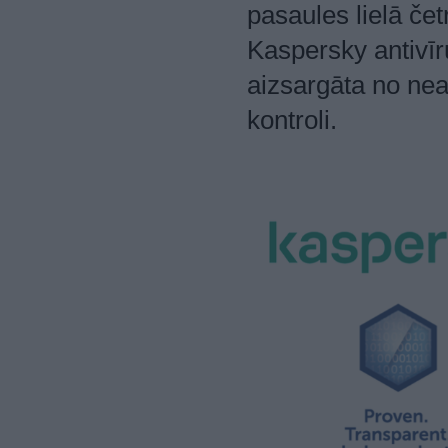
pasaules lielā čet
Kaspersky antivīr
aizsargāta no nea
kontroli.