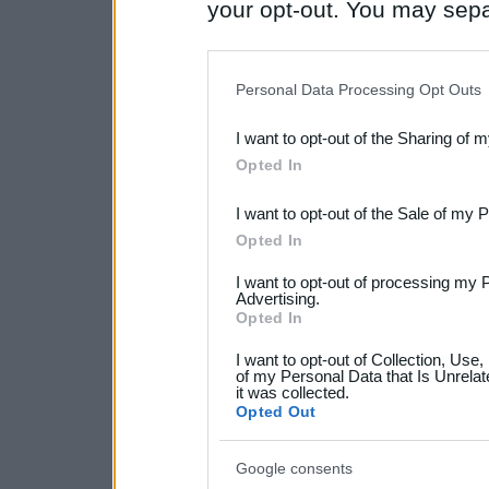
your opt-out. You may separ
disclosure of your personal
IAB’s list of downstream pa
Personal Data Processing Opt Outs
also be disclosed by us to 
I want to opt-out of the Sharing of 
Downstream Participants
th
Opted In
third parties.
I want to opt-out of the Sale of my 
Please note that this web
Opted In
services and may gather an
I want to opt-out of processing my 
not limited to your visit o
Advertising.
Opted In
grant or deny consent to Go
I want to opt-out of Collection, Use
your data for below specif
of my Personal Data that Is Unrelat
it was collected.
consent section.
Opted Out
Google consents