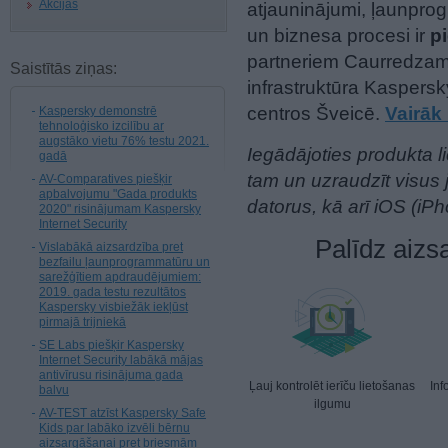
Akcijas
atjauninājumi, ļaunpro
un biznesa procesi ir
p
partneriem Caurredzamīb
Saistītās ziņas:
infrastruktūra Kaspersk
centros Šveicē.
Vairāk 
Kaspersky demonstrē
tehnoloģisko izcilību ar
augstāko vietu 76% testu 2021.
Iegādājoties produkta li
gadā
tam un uzraudzīt visus
AV-Comparatives piešķir
apbalvojumu "Gada produkts
datorus, kā arī iOS (iP
2020" risinājumam Kaspersky
Internet Security
Palīdz aizs
Vislabākā aizsardzība pret
bezfailu ļaunprogrammatūru un
sarežģītiem apdraudējumiem:
2019. gada testu rezultātos
Kaspersky visbiežāk iekļūst
pirmajā trijniekā
SE Labs piešķir Kaspersky
Internet Security labākā mājas
antivīrusu risinājuma gada
Ļauj kontrolēt ierīču lietošanas
Inf
balvu
ilgumu
AV-TEST atzīst Kaspersky Safe
Kids par labāko izvēli bērnu
aizsargāšanai pret briesmām