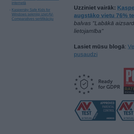
internetā
Uzziniet vairāk:
Kaspe
Kaspersky Safe Kids for
Windows sekmīgi iziet AV-
augstāko vietu 76% t
Comparatives sertifikāciju
balvas "Labākā aizsard
lietojamība"
Lasiet mūsu blogā
:
Ve
pusaudzi