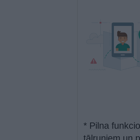
* Pilna funkci
tālruņiem un 