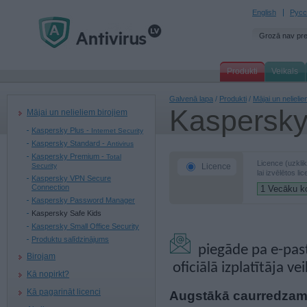
English
Русс
Grozā nav pr
Produkti
Veikals
Galvenā lapa
/
Produkti
/
Mājai un nelielie
Kaspersky
Mājai un nelieliem birojiem
Kaspersky Plus -
Internet Security
Kaspersky Standard -
Antivirus
Kaspersky Premium -
Total
Licence (uzkli
Security
Licence
lai izvēlētos li
Kaspersky VPN Secure
Connection
Kaspersky Password Manager
Kaspersky Safe Kids
Kaspersky Small Office Security
Produktu salīdzinājums
piegāde pa e-pa
Birojam
oficiālā izplatītāja vei
Kā nopirkt?
Kā pagarināt licenci
Augstākā caurredzamī