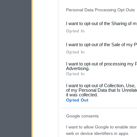
IAB’s list of downstream pa
Personal Data Processing Opt Outs
also be disclosed by us to 
I want to opt-out of the Sharing of 
Downstream Participants
th
Opted In
third parties.
I want to opt-out of the Sale of my 
Please note that this web
Opted In
services and may gather an
I want to opt-out of processing my 
not limited to your visit o
Advertising.
Opted In
grant or deny consent to Go
I want to opt-out of Collection, Use
your data for below specif
of my Personal Data that Is Unrelat
it was collected.
consent section.
Opted Out
Google consents
I want to allow Google to enable stor
web or device identifiers in apps.