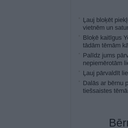
Ļauj bloķēt pie
vietnēm un satu
Bloķē kaitīgus 
tādām tēmām kā 
Palīdz jums pārv
nepiemērotām li
Ļauj pārvaldīt li
Dalās ar bērnu 
tiešsaistes tēm
Bēr