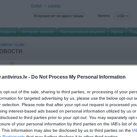
English
Latviešu
Валюта
USD
В корзине нет ни одного товара
Продукты
Интернет магазин
Корпоративные решения
Угрозы
Под
главную
/
О нас
/
овости
Все
Угрозы
Продукты
Бизнес
События
Обр
antivirus.lv -
Do Not Process My Personal Information
 сентября 2020
to opt-out of the sale, sharing to third parties, or processing of your per
мецкий завод AGC расширяет использование Kaspersky Industrial CyberSecuri
formation for targeted advertising by us, please use the below opt-out s
рез два года после внедрения Kaspersky Industrial CyberSecurity руководство
r selection. Please note that after your opt-out request is processed y
C Glass Germany GmbH, который с 2003 года поставляет автомобильное стек
eing interest-based ads based on personal information utilized by us or
lkswagen, Mercedes, Volvo и Opel, решило расширить функциональные возмож
естороннюю защиту предприятия от киберугроз и быстрое реагирование на п
disclosed to third parties prior to your opt-out. You may separately opt-
losure of your personal information by third parties on the IAB’s list of
 августа 2020
. This information may also be disclosed by us to third parties on the
IA
мпания Kaspersky получила премию Red Dot Awards
Participants
that may further disclose it to other third parties.
мпания Kaspersky стала обладателем Red Dot Awards, престижной награды в о