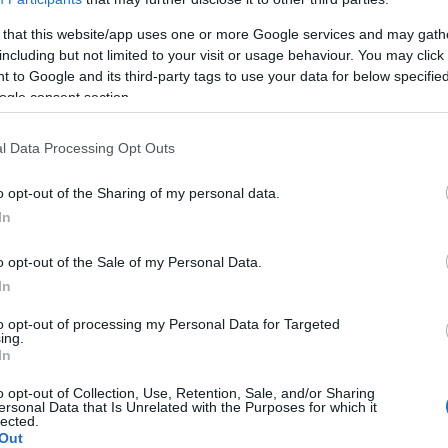
зайн и коммуникации». В 2020 году на премию были поданы 6992 креативных 
 that this website/app uses one or more Google services and may gath
стоявшее из 24 человек, работало в онлайн-режиме.
including but not limited to your visit or usage behaviour. You may click 
 июля 2020
 to Google and its third-party tags to use your data for below specifi
шение Kaspersky Safe Kids третий год подряд на первом месте: AV-Comparati
ogle consent section.
дительского контроля
ограмма Kaspersky Safe Kids для Windows показала наилучшие результаты в
зопасности, проведённом независимой австрийской компанией AV-Comparativ
l Data Processing Opt Outs
астие продукты пяти вендоров, и только два успешно прошли её.
 мая 2020
o opt-out of the Sharing of my personal data.
йнис Нитиш стал послом Kaspersky в странах Балтии в 2020 году
In
мпания Kaspersky сообщает о спонсорстве Рейниса Нитиша, латвийского авто
мпиона FIA по ралли-кроссу, славящегося своей скоростью и талантом. Рейнис
лтии.
o opt-out of the Sale of my Personal Data.
In
 марта 2020
шения Kaspersky на полгода стали бесплатными для медицинских учреждени
spersky на полгода* бесплатно предоставит медицинским учреждениям по вс
to opt-out of processing my Personal Data for Targeted
ing.
 киберугроз. Речь идёт о корпоративных решениях для конечных устройств и 
In
curity Cloud Plus, Kaspersky Security for Microsoft Office 365, Kaspersky Endpoin
brid Cloud Security (Enterprise Server).
o opt-out of Collection, Use, Retention, Sale, and/or Sharing
ersonal Data that Is Unrelated with the Purposes for which it
марта 2020
lected.
чшая защита от бесфайловых вредоносных программ и комплексных угроз: Ka
Out
ойке результатов тестов за 2019 год