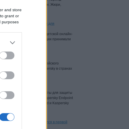
проекта и бренда из 50 стран. Жюри,
er and store
to grant or
ed purposes
ves протестировала продукты для
 тестировании решений для детской онлайн-
es в 2020 году. В сертификации принимали
гонщика, двукратного европейского
 стал послом компании Kaspersky в странах
й
ему миру лицензии на продукты для защиты
облачных инфраструктур: Kaspersky Endpoint
t Security for Business Advanced и Kaspersky
spersky чаще других находился в первой