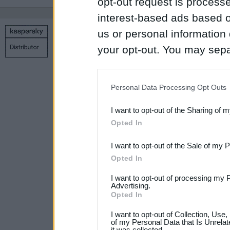
opt-out request is proces
interest-based ads based o
us or personal information d
Copyright © 1998 – 2026 SIA Datoru drošības tehnoloģijas
your opt-out. You may separ
Связаться с нами
Политика конфиденциальности
Н
disclosure of your personal
IAB’s list of downstream pa
Personal Data Processing Opt Outs
also be disclosed by us to 
I want to opt-out of the Sharing of 
Downstream Participants
th
Opted In
third parties.
I want to opt-out of the Sale of my 
Please note that this web
Opted In
services and may gather an
I want to opt-out of processing my 
not limited to your visit o
Advertising.
Opted In
grant or deny consent to Go
I want to opt-out of Collection, Use
your data for below specif
of my Personal Data that Is Unrelat
it was collected.