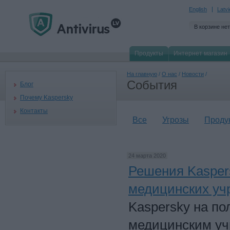
English
Latv
В корзине нет
Продукты
Интернет магазин
На главную
/
О нас
/
Новости
/
События
Блог
Почему Kaspersky
Контакты
Все
Угрозы
Проду
24 марта 2020
Решения Kasper
медицинских уч
Kaspersky на по
медицинским уч