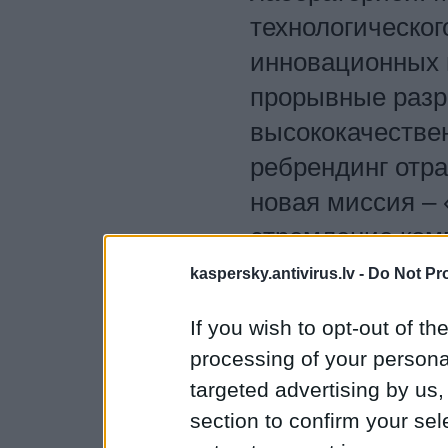
технологическо
инновационных п
прорывные разр
высококачестве
ребрендинг отра
новая миссия –
стремление ком
прозрачным – та
kaspersky.antivirus.lv -
Do Not Pr
каждого бескон
If you wish to opt-out of the
позаботились об
processing of your personal
targeted advertising by us
section to confirm your sel
1
2
3
4
5
6