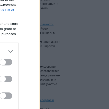
ить исходный код продуктов компании, а
 downstream
в специально созданной для этого
B’s List of
er and store
и открыла первый Центр прозрачности
to grant or
йлов, поступающих от европейских
Центр прозрачности. Это важные шаги в
ed purposes
ого проекта Kaspersky Lab,
чивость IT-инфраструктуры компании даже к
 текущих и будущих клиентов и широкой
ются с киберугрозами
ективными и удобными в использовании.
тестами, на основе которых составляется
ервые места. По итогам 2017 года решения
 86 тестированиях, и в 91% случаев они
ову, ближайший конкурент принял участие
дный код для независимых экспертов и