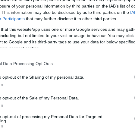
веренным партнёрам и правительственным организациям возможность провер
losure of your personal information by third parties on the IAB’s list of
кже изучить документацию по разработке ПО и принципам обработки данных 
. This information may also be disclosed by us to third parties on the
IA
зопасной и удобной среде. Первых гостей Центр примет в июне.
Participants
that may further disclose it to other third parties.
 ноября 2018
 that this website/app uses one or more Google services and may gath
spersky Lab начала обработку данных европейских пользователей в Цюрихе 
including but not limited to your visit or usage behaviour. You may click 
 ноября, Kaspersky Lab начала обработку вредоносных и подозрительных фа
льзователей продуктов компании, в Цюрихе, где также открыла свой первый 
 to Google and its third-party tags to use your data for below specifi
ализации глобальной инициативы по информационной открытости – масштабн
ogle consent section.
онсированного в октябре 2017 года. Он нацелен на то, чтобы повысить устой
потетическим рискам и сделать все её процессы ещё более прозрачными для
щественности.
l Data Processing Opt Outs
марта 2018
o opt-out of the Sharing of my personal data.
зависимые тесты подтверждают: решения Kaspersky Lab лучше всех справля
щитные решения Kaspersky Lab пятый год подряд признаются наиболее эфф
In
чество продуктов компании подтверждается многочисленными независимыми 
йтинг TOP3 – он показывает, сколько раз тестируемые программы занимали п
o opt-out of the Sale of my Personal Data.
spersky Lab для домашних и корпоративных пользователей приняли участие в
азались в тройке лидеров. Первое место при этом им досталось 72 раза. К сл
In
шь в 68 тестах, а первые три места занял в 72% случаев.
to opt-out of processing my Personal Data for Targeted
 октября 2017
ing.
spersky Lab запустит глобальную инициативу открытости, раскроет свой исхо
In
кроет три Центра прозрачности по всему миру