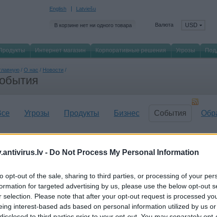
English
Latviešu
Валюта
USD
В корзине нет ни одного товара
Продукты
Интернет магазин
Корпоративные решения
Угрозы
Под
главную
/
О нас
/
Новости
/
обытия
Все
Угрозы
Продукты
Бизнес
События
Обр
 апреля 2019
ропейская комиссия: "У Комиссии нет никаких доказательств возможных проб
antivirus.lv -
Do Not Process My Personal Information
spersky Lab"
spersky Lab хотела бы проинформировать своих клиентов, партнеров и широк
to opt-out of the sale, sharing to third parties, or processing of your per
миссия официально подтвердила, что "...нет никаких доказательств возможн
одуктов Kaspersky Lab".
formation for targeted advertising by us, please use the below opt-out s
r selection. Please note that after your opt-out request is processed y
апреля 2019
eing interest-based ads based on personal information utilized by us or
spersky Lab открывает Центр прозрачности в Мадриде
disclosed to third parties prior to your opt-out. You may separately opt-
spersky Lab открывает Центр прозрачности в Мадриде, который, как и анало