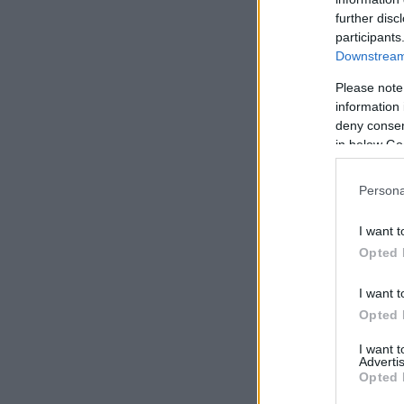
до
further disc
та
participants
бе
Downstream 
14
Please note
Ka
information 
13
по
deny consent
ре
in below Go
ан
ги
об
Persona
3 
I want t
Не
За
Opted 
Ка
ре
I want t
Ka
ок
Opted 
ли
I want 
24
Advertis
Ka
Opted 
от