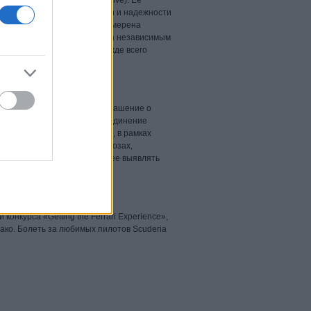
lobal Transparency Initiative). Ее
и для валидации целостности и надежности
инициативы Kaspersky Lab намерена
тивирусные базы, для анализа независимым
деятельности, которая прежде всего
роисхождения или цели.
я продлила и расширила соглашение о
этого сотрудничества – объединение
рпреступлений. В частности, в рамках
данные о новейших киберугрозах,
истике быстрее и эффективнее выявлять
пников.
Формуле-1»
конкурса «Getting the Ferrari Experience»,
ако. Болеть за любимых пилотов Scuderia