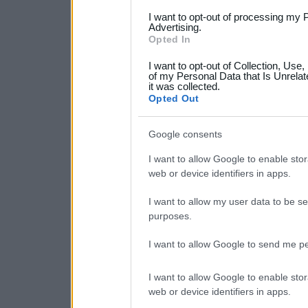
services and may gather an
I want to opt-out of processing my 
not limited to your visit o
Advertising.
Opted In
grant or deny consent to Go
I want to opt-out of Collection, Use
your data for below specif
of my Personal Data that Is Unrelat
it was collected.
consent section.
Opted Out
Google consents
I want to allow Google to enable stor
web or device identifiers in apps.
I want to allow my user data to be se
purposes.
I want to allow Google to send me pe
I want to allow Google to enable stor
web or device identifiers in apps.