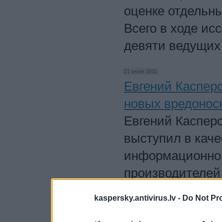
оценке отдельны
Всего в ходе и
девяти ведущих
21 июня 2011
Евгений Касперс
новых вредонос
Евгений Касперс
выступил в каче
информационной
производителей
является одним
kaspersky.antivirus.lv -
Do Not Pr
отрасли.