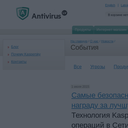
English
Latv
В корзине нет
Продукты
Интернет магазин
На главную
/
О нас
/
Новости
/
События
Блог
Почему Kaspersky
Контакты
Все
Угрозы
Проду
1 июля 2015
Самые безопасн
награду за луч
Технология Kas
операций в Сети