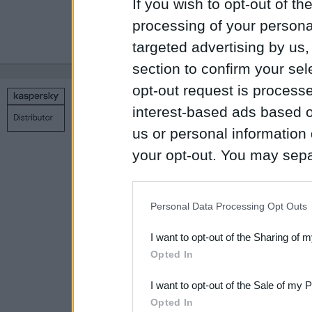
If you wish to opt-out of the
processing of your personal
1
2
3
4
5
6
targeted advertising by us
section to confirm your sel
opt-out request is proces
Copyright © 1998 – 2026 SIA Datoru drošības tehnoloģijas
interest-based ads based o
Связаться с нами
Политика конфиденциальности
Н
us or personal information d
your opt-out. You may separ
disclosure of your personal
IAB’s list of downstream pa
Personal Data Processing Opt Outs
also be disclosed by us to 
I want to opt-out of the Sharing of 
Downstream Participants
th
Opted In
third parties.
I want to opt-out of the Sale of my 
Please note that this web
Opted In