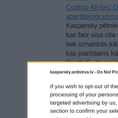
Control-Alt-bez 
aparātprogramma
Kaspersky pētnie
kas bez visa cita
tiek izmantots ļo
kas pazīstams k
(bootkit). Jauno
UEFI/BIOS skenēš
kaspersky.antivirus.lv -
Do Not Pr
produktos un kon
If you wish to opt-out of the
apdraudējumus.
processing of your personal
targeted advertising by us
section to confirm your sel
1
2
3
4
5
…
9