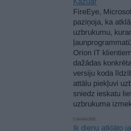
Kazuar
FireEye, Microso
paziņoja, ka atklā
uzbrukumu, kuram
ļaunprogrammatūr
Orion IT klientie
dažādas konkrēta
versiju koda līdz
attālu piekļuvi u
sniedz ieskatu li
uzbrukuma izmek
7. janvāris 2021
Ik dienu atklāto 