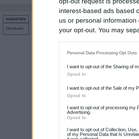
opt-out request is proces
interest-based ads based o
us or personal information d
Copyright © 1998 – 2026 SIA Datoru drošības tehnoloģijas
your opt-out. You may separ
Kontakti
Privātuma politika
Uz sākumu
disclosure of your personal
IAB’s list of downstream pa
Personal Data Processing Opt Outs
also be disclosed by us to 
I want to opt-out of the Sharing of 
Downstream Participants
th
Opted In
third parties.
I want to opt-out of the Sale of my 
Please note that this web
Opted In
services and may gather an
I want to opt-out of processing my 
not limited to your visit o
Advertising.
Opted In
grant or deny consent to Go
I want to opt-out of Collection, Use
your data for below specif
of my Personal Data that Is Unrelat
it was collected.