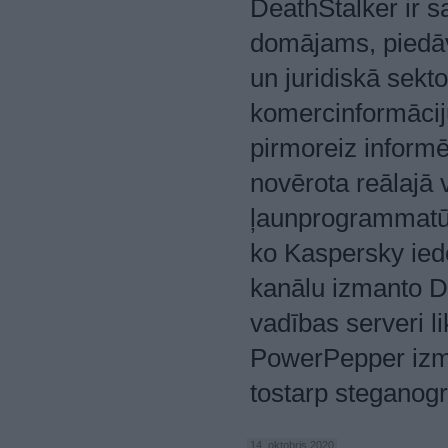
DeathStalker ir s
domājams, piedāv
un juridiskā sek
komercinformācij
pirmoreiz informē
novērota reālajā 
ļaunprogrammatūr
ko Kaspersky ied
kanālu izmanto D
vadības serveri l
PowerPepper izma
tostarp steganogr
14. oktobris 2020