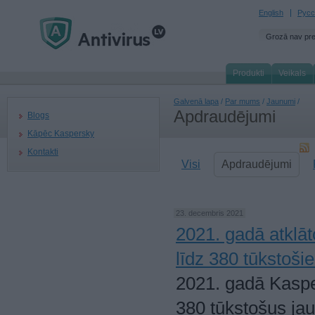
English
Русс
Grozā nav pr
Produkti
Veikals
Galvenā lapa
/
Par mums
/
Jaunumi
/
Apdraudējumi
Blogs
Kāpēc Kaspersky
Kontakti
Visi
Apdraudējumi
23. decembris 2021
2021. gadā atklāt
līdz 380 tūkstoši
2021. gadā Kaspe
380 tūkstošus jau