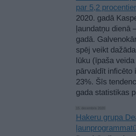
par 5,2 procenti
2020. gadā Kasper
ļaundatņu dienā —
gadā. Galvenokārt
spēj veikt dažāda
lūku (īpaša veida 
pārvaldīt inficēto
23%. Šīs tendenc
gada statistikas 
15. decembris 2020
Hakeru grupa Dea
ļaunprogrammat