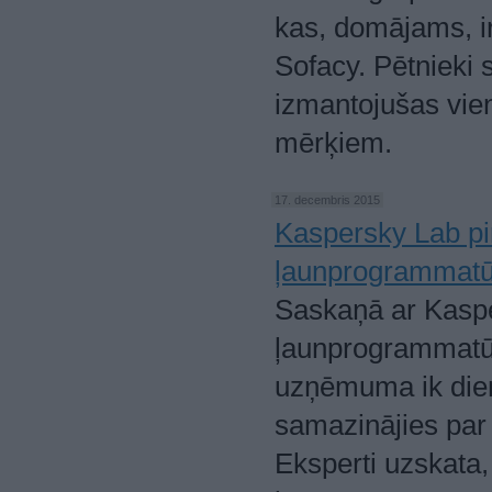
kas, domājams, i
Sofacy. Pētnieki 
izmantojušas vie
mērķiem.
17. decembris 2015
Kaspersky Lab pir
ļaunprogrammatū
Saskaņā ar Kasp
ļaunprogrammatūru
uzņēmuma ik dienu
samazinājies par
Eksperti uzskata,