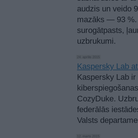
audzis un veido 94
mazāks — 93 %. Tr
surogātpasts, ļa
uzbrukumi.
24. aprīlis 2015
Kaspersky Lab at
Kaspersky Lab ir 
kiberspiegošanas
CozyDuke. Uzbruc
federālās iestāde
Valsts departame
12. marts 2015