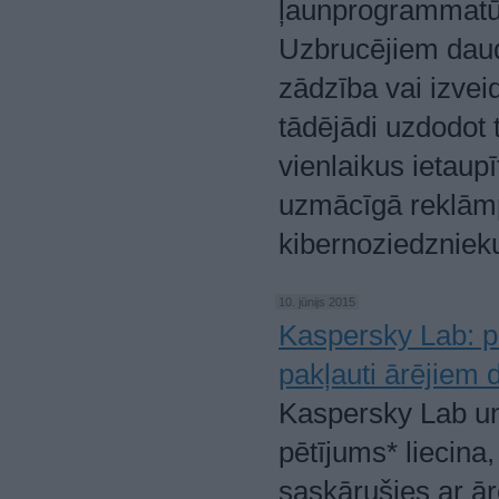
ļaunprogrammatūr
Uzbrucējiem daud
zādzība vai izvei
tādējādi uzdodot 
vienlaikus ietaupī
uzmācīgā reklām
kibernoziedznieku
10. jūnijs 2015
Kaspersky Lab: p
pakļauti ārējiem
Kaspersky Lab un
pētījums* liecin
saskārušies ar ār