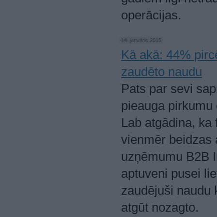
operācijas.
14. janvāris 2015
Kā akā: 44% pircē
zaudēto naudu
Pats par sevi sap
pieauga pirkumu 
Lab atgādina, ka f
vienmēr beidzas 
uzņēmumu B2B Inte
aptuveni pusei lie
zaudējuši naudu k
atgūt nozagto.