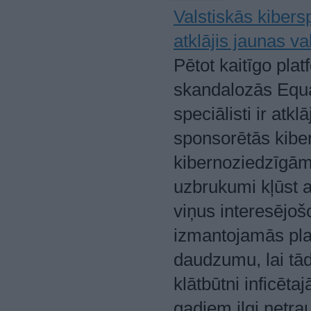
Valstiskās kibers
atklājis jaunas v
Pētot kaitīgo pla
skandalozās Equ
speciālisti ir atk
sponsorētās kibe
kibernoziedzīgām 
uzbrukumi kļūst ar
viņus interesējoš
izmantojamās pl
daudzumu, lai tād
klātbūtni inficēta
gadiem ilgi netra