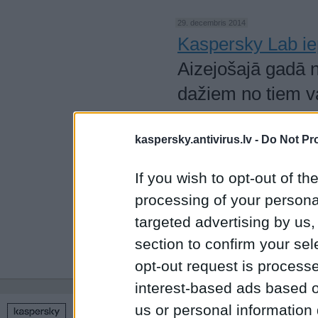
29. decembris 2014
Kaspersky Lab ie
Aizejošajā gadā n
dažiem no tiem v
tendences. Izana
kaspersky.antivirus.lv -
Do Not Pr
Kaspersky Lab sp
gadam, norādot g
If you wish to opt-out of the
pārmaiņas.
processing of your personal
targeted advertising by us
section to confirm your sel
1
2
3
4
5
…
9
opt-out request is proces
interest-based ads based o
us or personal information d